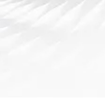
在内容运营方面，百盈体育不断加强体育与社交娱乐
的结合。用户不仅能够观看比赛，还能够通过社区交
流、话题互动以及兴趣圈层建立社交关系。这种社交
化运营模式有效提升了平台活跃度，也让体育赛事成
为年轻群体交流的重要媒介。
百盈体育还积极探索跨界合作模式，与品牌、文旅产
业以及线上娱乐领域进行深度联动。例如通过体育嘉
年华、主题赛事活动以及数字互动节目，为用户带来
更加丰富的娱乐体验。这种跨行业融合不仅拓宽了体
育产业边界，也为平台带来了更多发展机会。
未来，随着5G、人工智能以及元宇宙等新技术的不断
成熟，体育娱乐生态还将迎来更多创新可能。百盈体
育通过提前布局数字化与互动化发展方向，正在逐步
构建一个更加开放、多元、智能的体育娱乐新平台，
为行业未来发展提供新的思路与方向。
总结：