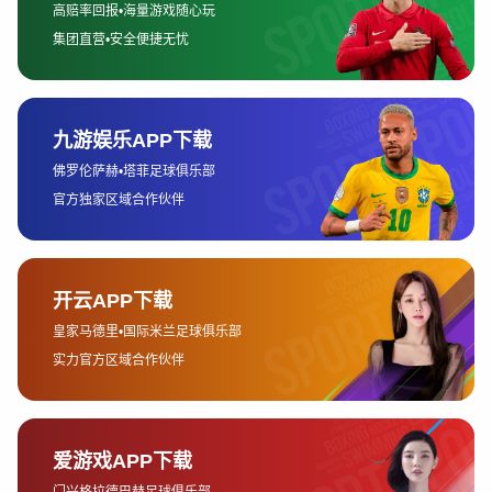
过程中参与实时互动，还能够通过数据分析、战术讨
论以及赛事预测等方式，深入感受体育竞技的魅力。
这种互动模式大大提升了用户黏性，也增强了赛事本
身的娱乐价值。
与此同时，百盈体育不断丰富赛事种类，从传统足
球、篮球等热门项目，到电竞、街头运动以及大众趣