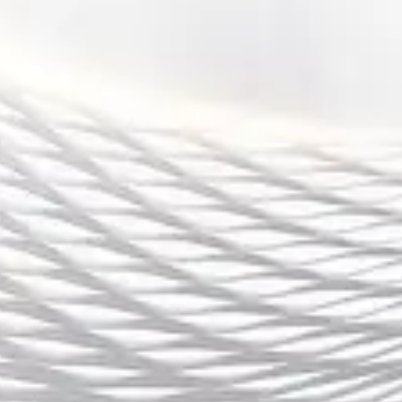
有重要意义，也对整个西班牙足球生态产生了深远影
响。首先，乌罗卡的表现已经证明，西班牙足球的青
训系统仍然能够培养出具备顶级水平的球员。西班牙
足球的传统以其技战术打法著称，而乌罗卡这样的年
轻球员无疑是西班牙足球未来的希望。
其次，这一续约事件也显示了西班牙足球在全球化背
景下的竞争力。西班牙足球不仅仅依靠顶级俱乐部的
支撑，像西班牙人这样的中型俱乐部也能通过培养年
轻球员实现长远的发展，进一步提升西甲联赛的整体
水平。在未来的转会市场上，西班牙俱乐部可能会有
更多的机会吸引年轻人才。
最后，乌罗卡的续约对西班牙足球的文化和精神层面
也有着积极影响。作为一名本土球员，乌罗卡的成长
经历与西班牙足球的培养体系密切相关，他的成功不
仅代表着个人的荣耀，也代表了西班牙足球在全球足
球舞台上的自信与复兴。