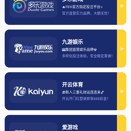
西班牙人与22岁边锋安东尼乌罗卡完成
续约协议至2028年
2025-08-22 14:28:13
在西班牙足球界，西班牙人俱乐部与年轻边锋安东尼·
乌罗卡完成了续约协议，这一举措意味着这位22岁的
球员将继续效力球队直到2028年。安东尼·乌罗卡是
球队近年来在锋线上的重要力量，他的续约不仅有助
于球队稳定阵容，还体现了俱乐部对年轻球员的重视
以及未来发展的规划。在本文中，我们将从四个方面
详细探讨这一续约事件：安东尼·乌罗卡的个人表现与
潜力、续约对西班牙人俱乐部的意义、未来发展的战
略布局，以及这一事件对西班牙足球生态的影响。通
过这些分析，本文将全面解读安东尼·乌罗卡续约的深