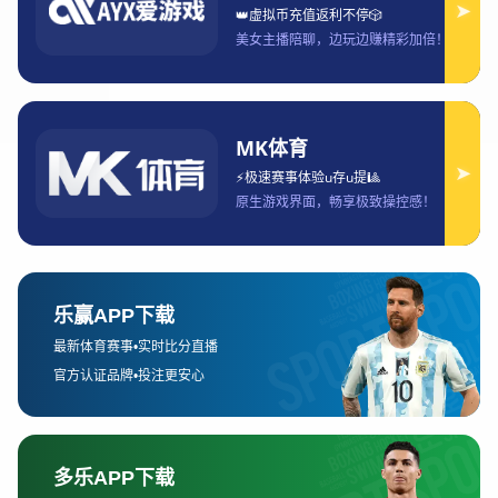
远意义。
1、安东尼·乌罗卡的个人表现与潜力
安东尼·乌罗卡自加盟西班牙人以来，一直是球队阵中
的重要一员。作为一名边锋，他的速度与灵活性使得
他在场上具备极高的威胁性。尽管年仅22岁，乌罗卡
的技术已经十分成熟，尤其是在突破与传球方面，他
表现得尤为突出。在过去的赛季中，他不仅为球队贡
献了多个进球，还频频送出助攻，展现了自己全能的
进攻能力。
值得一提的是，乌罗卡的进攻方式极具变化性，既能
通过快速的边路突破撕开防线，也能在禁区内巧妙地
制造威胁。他的射门精准度与选择性非常出色，不论
是远射还是近距离的反应球，他都能够准确地找到目
标。此外，乌罗卡还具备很强的自信心和对比赛节奏
的控制能力，这使得他能够在关键时刻站出来为球队
扭转局势。