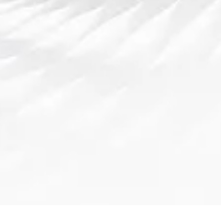
之行让人有些失望
下一篇
世俱杯精彩赛事全程转播 揭秘国际顶级足球对
决背后的故事
最新资讯
黑马崛起之路揭秘行业新机遇与未来发展趋势探索成功背
后的力量
2026-07-24