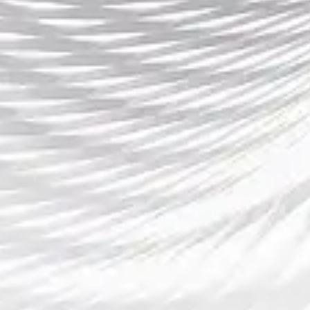
球速体育平台
总结：
安东尼·乌罗卡与西班牙人俱乐部的续约协议，标志着
俱乐部对年轻球员培养和未来长期发展的坚定承诺。
通过这一举措，西班牙人不仅保留了队内的一名重要
核心球员，也向外界展示了他们对未来发展的清晰规
划。乌罗卡的个人潜力，配合西班牙人的战略布局，
将使得这笔续约协议成为双方共同进步的重要基础。
综上所述，安东尼·乌罗卡的续约不仅是西班牙人与个
人球员之间的简单合同延续，更是西班牙足球在全球
竞争中寻求新生力量的象征。通过这一事件，可以预
见西班牙人在未来几年内将更加注重年轻球员的培养
与引进，提升球队的整体实力和竞争力。这种注重青
训与本土人才的做法，也将对整个西班牙足球生态产
生深远影响。
上一篇
曼城旧将：阿森纳应签埃泽而非马杜埃凯 热刺