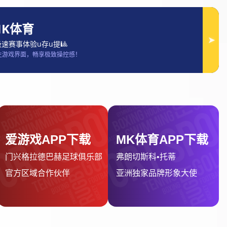
足球门线技术普及推动比赛公
平发展与现代足球科技应用新
篇章启航
2026-07-23
足球德式轰炸机代表人物盖德
穆勒传奇生涯与禁区杀手本色
探秘回顾
2026-07-22
西甲转会市场引援绯闻升温多
队锁定新援目标豪门暗战开启
争夺激烈
2026-07-21
罗德里金球奖1170票夺冠得票
优势背后的实力与争议解析全
面观察
2026-07-20