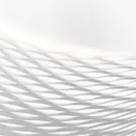
析，可以看出埃泽在多方面的优势更适合阿森纳目前
具有一定优势，但他的技术、适应性和防守贡献等方
选择能够迅速融入并提升球队实力的球员无疑是更为
球员，他的到来不仅会增强阿森纳的进攻火力，也将
未来的转会市场上更多关注埃泽这样具有即战力和潜
愣住英媒直呼丑闻新篇
成续约协议至2028年