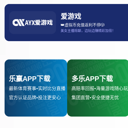
埃泽是一名非常全面的进攻球员，他不仅能
出了非常高的水准。相比之下，马杜埃凯虽
视野与埃泽相比则略显不足。因此，从战术
强，尤其是在组织进攻和与队友的配合上。
此外，埃泽的个人能力与阿森纳现有阵容的
的团队配合，埃泽的创造力和直塞球能力无
马杜埃凯的突破依赖性更强，而阿森纳目前
需求，缺乏埃泽式的全能型进攻球员可能会
最后，埃泽在英超的适应性也要比马杜埃凯
晶宫表现非常稳定，而马杜埃凯尽管在荷甲
个挑战。阿森纳如果选择埃泽，可以避免因
2、马杜埃凯在热刺的失望表现
马杜埃凯自从加盟热刺以来，虽然表现出色
突破型边锋，他的速度和技术能力无疑是热
杜埃凯在进攻端的效率较低，许多进攻机会
影响。