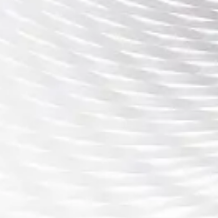
订阅我们的时事通讯并获取最
息
球速体育🐺【e88.co】™为玩家提供专业的球速体
赛事投注服务，涵盖热门赛事和赔率更新，打造安
全、高效的投注平台！