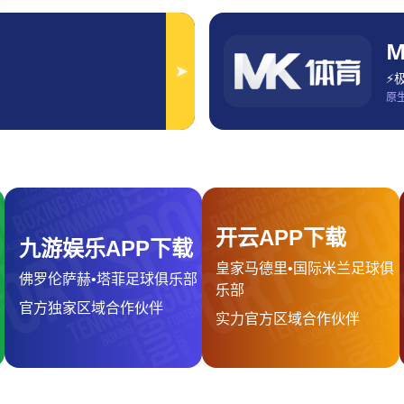
够胜任前场多个位置，还在控球和创造机会方面展现
然速度和突破能力突出，但他的技术细腻度以及传球
需求的角度来看，埃泽在阿森纳体系中的适应性更
契合度较高。阿森纳在进攻端强调流畅的传递与高效
疑会为阿森纳的进攻体系提供更多选择。相比之下，
在锋线上的多样性已经能够满足大部分场合下的攻击
让阿森纳的进攻手段变得更加单一。
更强。埃泽已经在英超积累了丰富的经验，并且在水
有过优秀表现，但英超的强度和节奏对他来说仍是一
为适应期过长而导致球员表现不稳定的问题。
的时刻并不多，但整体表现未能达到预期。作为一名
刺看中他的原因，但他的表现更多的是令人失望。马
未能转化为进球或助攻，这让热刺的进攻组织受到了