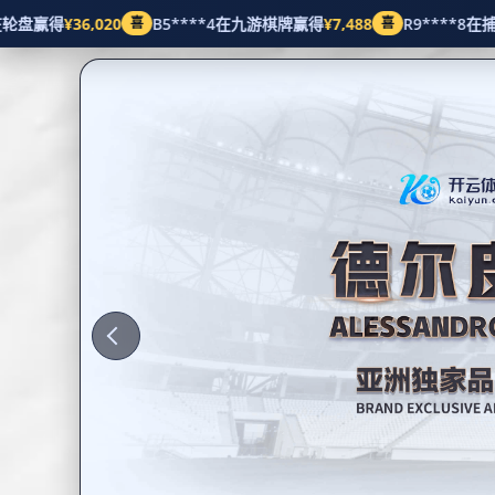
地址: 安顺市茄和之涧323号
邮箱: insurmountable@ic
首页
Ou