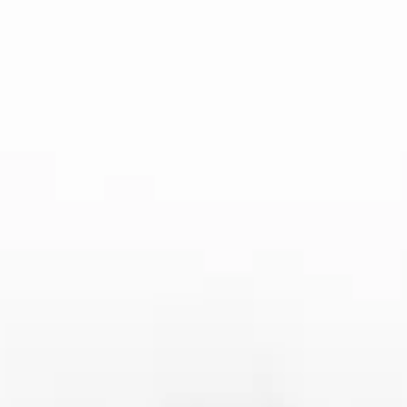
，还要考虑球员在球队中的角色定位。埃泽可以作为
造者还是边路突破者，他都能发挥关键作用。而马杜
和全面性，这对于阿森纳来说可能并非最佳选择。
关注，他不仅是一位出色的进攻球员，还能够通过精
与阿森纳的体系对接方面，埃泽能够快速融入并发挥
成为阿森纳进攻中的重要棋子。
为一名年轻球员，他的技术和战术理解能力仍在不断
发展自己的进攻技巧和传球视野，成为一名更加全面
埃泽有望成为球队未来进攻端的核心之一。
还会使球队在对阵强队时更加具有攻击性。考虑到埃
他无疑是一个值得投资的球员。