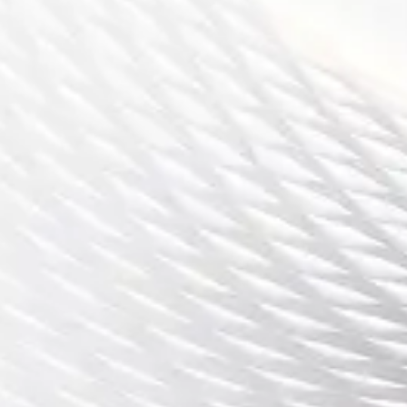
总结：
球速赛事投注
通过对阿森纳签约埃泽与马杜埃凯的深入分
的战术需求。尽管马杜埃凯在速度和突破上
面相较埃泽仍有所不足。
阿森纳的转会策略逐步走向理性和系统化，
明智的决策。埃泽作为一名已经适应英超的
为球队提供更多的战术选择。阿森纳应当在
力并存的球员，以保证球队长期的竞争力。
上一篇
英超爆大争议82分钟神判点球球员
下一篇
西班牙人与22岁边锋安东尼乌罗卡完