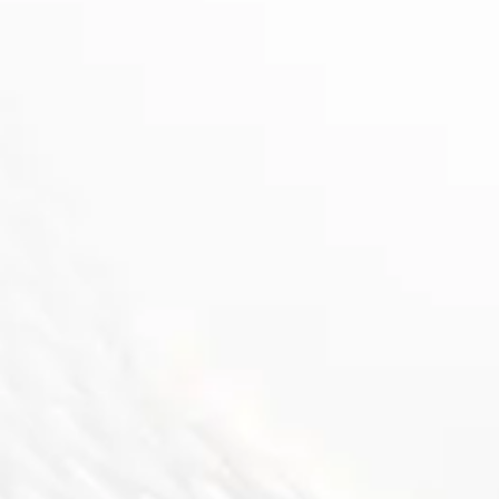
队的实力。
阿森纳的转会策略不仅仅依赖于球员的潜力
阿森纳进攻端的多面手，无论是作为中场创
埃凯则需要在不断适应中提高自己的稳定性
4、埃泽的优势与未来潜力
埃泽在水晶宫的表现无疑为他赢得了更多的
准的传球和积极的跑位为球队创造机会。在
出色的作用。他的创造力和技术细腻度使他
除此之外，埃泽的未来潜力也令人期待。作
提升。在阿森纳的帮助下，埃泽能够进一步
的进攻球员。随着阿森纳的阵容逐渐完善，
埃泽的加入不仅会增强阿森纳的进攻深度，
泽的潜力以及与阿森纳战术体系的契合度，