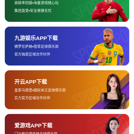
队", "尼日利亚"]在进攻端的效率提升，使其排名迅速
回升，成为本周最具反弹势头的球队之一。
另一方面，entity["sports_team", "埃及国家队",
"埃及"]的表现则呈现出一定波动，防守端的不稳定
让他们在关键场次失分，从而影响了整体排名稳定
性。这种格局的变化使得小组排名更加胶着，也为后
续比赛埋下更多悬念。
强队状态对比
从整体状态来看，各支传统强队在本周呈现出不同的
竞技曲线，有的稳中有升，有的则陷入调整期。体能
分配与战术执行成为影响比赛结果的重要因素，尤其
是在高密度赛程下尤为明显。
entity["sports_team", "摩洛哥国家队", "摩洛哥"]
在控球与组织方面依旧保持高水准，但在面对密集防
守时的破局能力略显不足，这也导致其部分比赛难以
全取三分。相比之下，entity["sports_team", "科