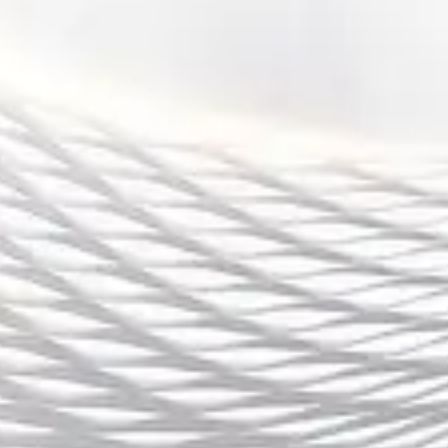
黑马与变数
本周非洲杯赛场同样涌现出多支黑马球队，它们在对
阵强队时展现出极强的战斗力，打破了原有的实力预
期。这些球队的崛起，使得赛事观赏性显著提升。
部分排名靠后的球队通过高强度逼抢与快速反击，在
比赛中制造了多次冷门结果，直接影响了小组积分分
布。这种不确定性成为本届赛事的一大特点，也让强
队不得不更加谨慎。
此外，一些传统强队在面对黑马时出现节奏失控问
题，暴露出阵容轮换与心理压力方面的短板。这些变
数使得非洲杯的晋级格局更加开放，也增加了后续比
赛的不可预测性。
球速体育平台
总结
综合本周非洲杯排名更新与比赛表现来看，整体格局