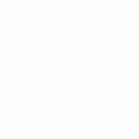
导航
搜索球速体育
产品展示
公司新闻
体育服务
加入球速体育平台