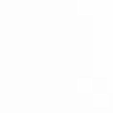
2、专业培训体系建设
为了提升全民健身的整体水平，蓝火体育建
及健身指导课程。通过标准化课程和严格的
业输送高素质专业人才。
培训体系不仅注重理论知识的传授，更强调
健身活动以及模拟训练场景，能够将所学知