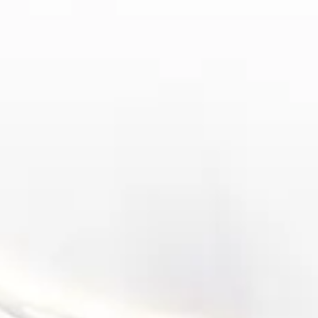
载体，将专业服务延伸到社区和大众群体之中。
一步打造综合性体育生态圈。生态圈通过多方资源整
社区互动的有机融合，形成可持续发展的闭环模式。
供实践平台，培训体系培养专业人才，而服务体系则
民健身的深入发展。通过这种模式，蓝火体育不仅提
效应。
并重。通过推动体育文化传播、促进健康生活理念普
成了赛事+培训+服务的多元化发展模式，实现了经
、优化赛事服务以及构建活力生态圈，成功引领了全
化的发展模式，不仅提升了行业整体水平，也为广大