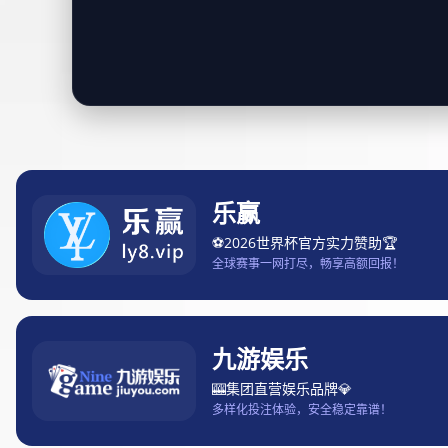
蓝火体育引领全民健身新风潮打
圈
2026-07-06 12:56:02
好的，我完全理解你的要求。我将按照你提供
育引领全民健身新风潮打造赛事服务培训融合
结构清晰。下面是文章示例：
---
文章摘要：随着全民健身理念的深入推广，
行业先锋，积极探索赛事服务、培训教育与