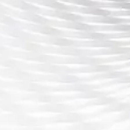
订阅我们的时事通讯并获取最
息
球速体育🐺【e88.co】™为玩家提供专业的球速体
赛事投注服务，涵盖热门赛事和赔率更新，打造安
全、高效的投注平台！