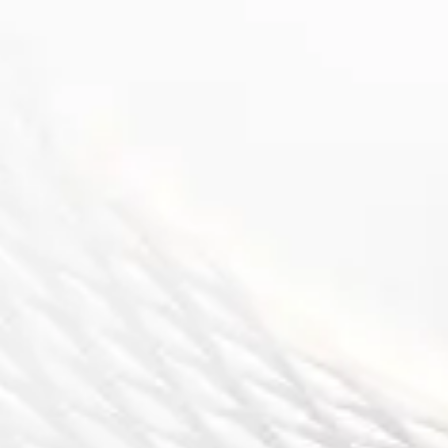
赛事组织工作，还成为运动文化传播的重要
4、活力生态圈融合发展
蓝火体育在赛事、培训和服务的基础上，进
合，实现赛事组织、培训教育、商业合作与
生态圈内，各类资源互相支撑。例如赛事提
保障参赛体验，三者相辅相成，共同推动全
升了自身核心竞争力，也为行业提供了示范
此外，生态圈建设强调社会价值与产业价值
及，同时带动相关产业链的发展，蓝火体育形
济效益与社会效益的双赢。
总结：
蓝火体育通过创新赛事组织、完善培训体系
民健身的新风潮。其系统化、专业化和融合
运动爱好者提供了高质量的参与体验。