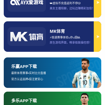
业趋势与生态价值层面，分析其在推动行业结构重
塑、提升运营效率以及拓展商业边界方面的重要意
义，展示其在体育产业数字化转型升级中的引领作用
与示范价值。
一、智能数据驱动
在体育产业迈向数字化的过程中，数据已成为核心生
产要素。entity["company","海豚体育","体育公
司"]通过构建多维度数据采集体系，实现对赛事、用
户行为以及运动表现的实时监测与分析，从而为决策
提供科学依据。
依托人工智能算法与大数据分析能力，其平台能够对
海量体育数据进行深度挖掘，将原始数据转化为可视
化的分析结果，为俱乐部、赛事组织方以及用户提供
精准洞察。
与此同时，数据驱动不仅提升了运营效率，还推动了
体育内容生产方式的变革，使得个性化推荐与智能决