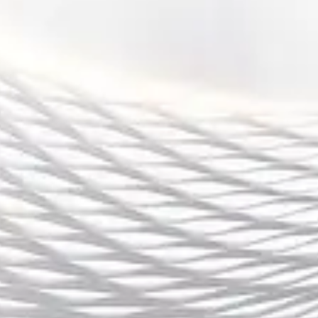
未来，随着人工智能与体育产业融合的不断深化，其
所构建的智能体育服务新生态将进一步拓展应用边
界，在提升产业效率的同时，也将持续引领行业向更
加智能化、平台化与全球化方向发展。
上一篇
欧冠皇家马德里小组出线彰显王者底蕴再度挺
进淘汰赛阶段强势表现
下一篇
球盟会体育聚焦全球赛事动态与专业数据解析
打造沉浸式观赛新体验