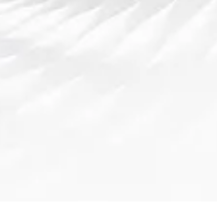
足球德式轰炸机代表人物盖德穆勒传奇生涯与禁区杀手本
色探秘回顾
2026-07-22
西甲转会市场引援绯闻升温多队锁定新援目标豪门暗战开
启争夺激烈
2026-07-21
罗德里金球奖1170票夺冠得票优势背后的实力与争议解析
全面观察
2026-07-20