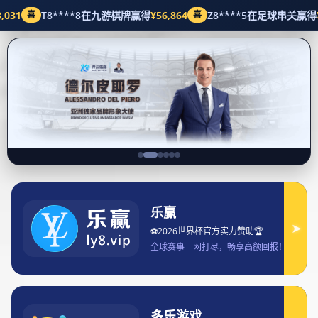
公司新闻
首页
Our News
海豚体育全面解析打造智能体育服务新生态引领行业数字化
转型升级