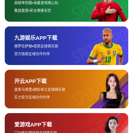
策成为可能，从而进一步增强用户黏性与平台活跃
度。
二、数字赛事生态
数字赛事生态的构建，是entity["company","海豚
体育","体育公司"]推动行业升级的重要方向之一。通
过线上线下一体化的赛事管理体系，实现赛事全流程
数字化运营。
在赛事直播、数据同步与互动体验方面，平台引入智
能技术，使观众能够实时获取比赛数据与分析内容，
提升观赛体验的沉浸感与参与度。
球速热门赛事
此外，通过构建开放式赛事生态接口，平台吸引更多
内容方与合作伙伴参与，共同丰富赛事内容供给，形
成多元协同的数字体育生态体系。
三、用户服务升级