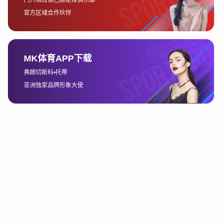
以用户为中心是体育服务发展的核心理念。
entity["company","海豚体育","体育公司"]通过构
建智能化用户服务体系，实现从单一内容提供向全场
景服务延伸。
平台利用用户行为数据分析，精准识别用户兴趣偏
好，从而实现个性化内容推荐与定制化服务，提升用
户体验的精准度与满意度。
同时，通过引入智能交互系统与多终端服务能力，用
户可以在不同场景下无缝接入体育内容，实现随时随
地的高质量服务体验。
四、行业协同转型
在体育产业链不断延伸的背景下，
entity["company","海豚体育","体育公司"]积极推
动行业协同发展，构建开放共享的数字化合作平台，
促进资源高效整合。