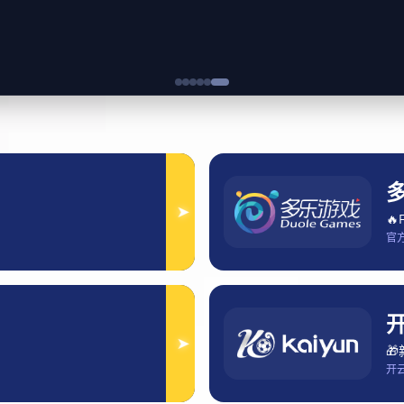
者底蕴再度挺进淘汰赛阶段强势表现
线并再度挺进淘汰赛阶段的强势表现展开系统论述，
核心球员的关键作用以及未来淘汰赛的前景展望四个
色彩的豪门之一，皇马在小组赛阶段展现出稳定的竞
格的对手，都能够在关键时刻把握节奏，体现出冠军
其成功背后的多重因素，呈现一支王者之师在欧冠赛
并最终对其未来征程进行总结与归纳。