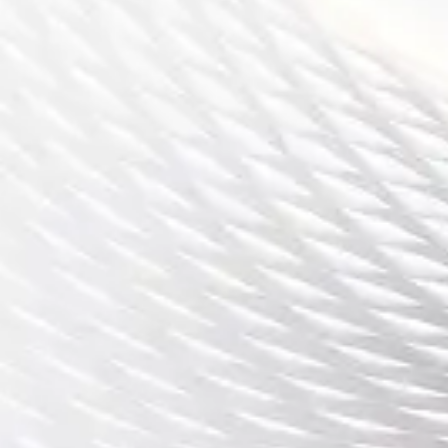
皇家马德里在本赛季欧冠小组赛中的出色表
续竞争力。从历史传承到战术执行，球队在
与经验共同作用的必然结果。
展望淘汰赛阶段，皇马依然具备冲击更高荣
并不断优化细节，他们依旧有机会在欧冠赛场
奇。
上一篇
德国杯与世界杯小组赛哥伦比亚强势
下一篇
海豚体育全面解析打造智能体育服务