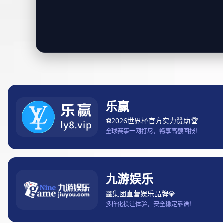
欧冠皇家马德里小组出线彰显王
2026-07-05 08:58:41
本文围绕皇家马德里在欧冠小组赛中顺利出
从球队深厚的历史底蕴、成熟的战术体系、
方面进行全面分析。作为欧洲足坛最具传奇
技状态与强大的心理素质，无论面对何种风
级球队的控制力与执行力。文章将深入剖析
场持续保持竞争力的内在逻辑与外在表现，
底蕴与传统