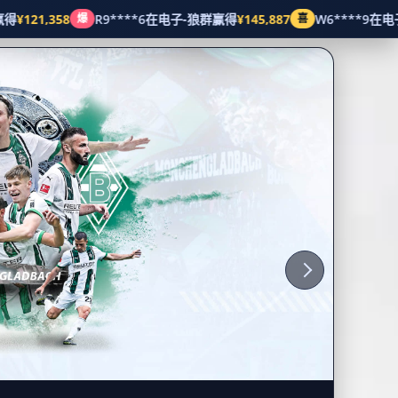
展示
公司新闻
体育服务
加入球速体育平台
阶段强势表现