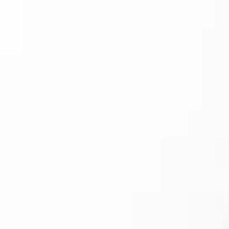
导航
搜索球速体育
产品展示
公司新闻
体育服务
加入球速体育平台