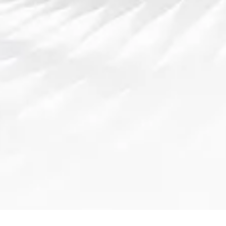
是赛场上错综复杂的战术变化，都是这一足球盛宴的
重要组成部分。全程直播赋予了球迷们全方位的赛事
体验，让每一位观众都能第一时间享受比赛的每一个
精彩瞬间。
随着2022年世界杯的落幕，这场足球盛宴依然深刻影
响着全球球迷的心。无论是那些经典进球，还是充满
悬念的比赛时刻，都会在球迷心中长久留下烙印。全
程直播让每一位球迷都不容错过，让世界杯的每一个
精彩瞬间都成为历史的一部分，永久保存。
上一篇
英雄联盟比赛视频在哪些网站和平台可以观看
攻略解析
下一篇
哪里可以观看法甲全景多角度直播享受沉浸式
足球体验