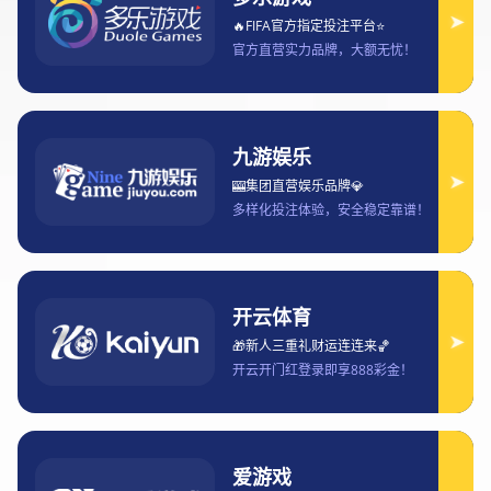
全程直播2022世界杯精彩赛事，不容
错过的足球盛宴与精彩瞬间
2025-09-10 16:28:47
2022年卡塔尔世界杯不仅是一次足球的全球盛宴，更
是全程直播为球迷带来的视觉震撼与感官享受。作为
全球最受关注的体育赛事之一，2022世界杯的精彩赛
事令人难以忘怀，每一场比赛都充满了激烈的竞争与
不确定性。通过全程直播，球迷们能够第一时间感受
比赛中的紧张气氛、球员们的精彩发挥以及每一个决
定胜负的瞬间。本文将从四个方面详细阐述全程直播
2022世界杯精彩赛事的亮点，带领读者回顾这一足球
盛宴的经典瞬间。从比赛的紧张对决、球员的精彩表