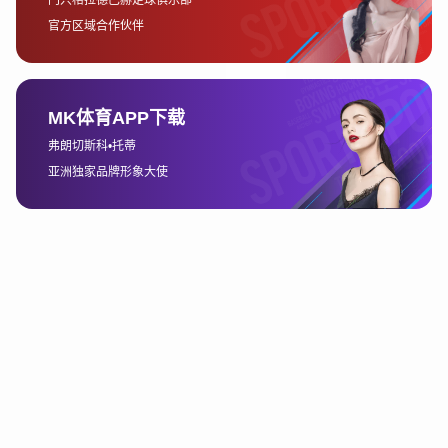
寐以求的大力神杯，成为了无数球迷心中的传奇。通
过全程直播，球迷们不仅能看到梅西在比赛中的细腻
技术和精准传球，还能感受到他在关键时刻的决断力
与领袖气质。
不仅仅是梅西，姆巴佩在本届世界杯上的表现同样让
人惊叹。作为年轻一代的代表，姆巴佩在多场比赛中
展现了非凡的速度、技术与进球嗅觉。尤其是在对阵
阿根廷的决赛中，姆巴佩以一己之力几乎扭转了比赛
的局面。全程直播让球迷看到了每一个精彩瞬间，姆
巴佩的进球和助攻都瞬间成为了热点话题，吸引了全
球观众的眼球。
除去这些巨星的表现，世界杯中的新星和意外之喜同
样给比赛带来了不可预见的精彩。全程直播不仅让观
众能够第一时间看到这些球员在场上的表现，也让球
迷得以更全面地了解每一位球员的背景、特点与潜
力。球员们在赛场上展现出来的独特风采，正是世界