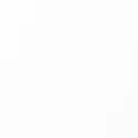
导航
搜索球速体育
产品展示
公司新闻
体育服务
加入球速体育平台