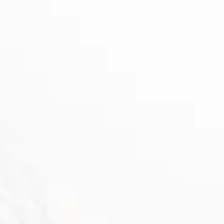
刻的解读和评论。尤其是在国际比赛期间，
中，不仅获得战术技巧，还能提升自己的分
微博是中国玩家最常使用的社交媒体平台之
通过微博发布比赛视频、战术分析以及赛事
态，还能直接与其他玩家进行互动，提出问
带来了更多的学习和交流机会。
4、专业游戏论坛的深度分析
对于那些希望深入了解《英雄联盟》比赛背
一个极好的资源。像英雄联盟官方论坛、WeGa
的战术解析、英雄使用技巧以及比赛分析。
球速赛事投注
英雄联盟的官方论坛是最具权威性的讨论平
攻略和视频，还能参与到赛事分析的讨论中
详细解析每一场比赛中的战术细节、选手操
WeGame论坛作为腾讯游戏官方的交流平