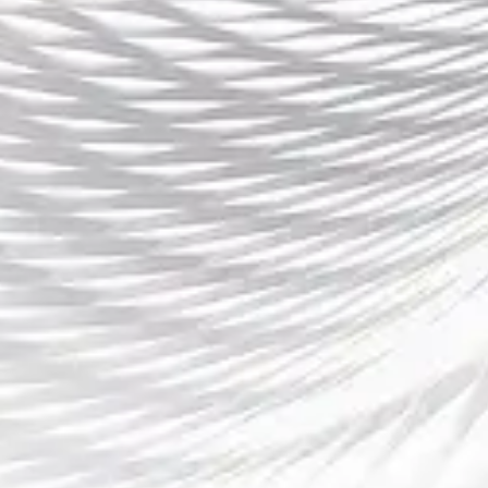
彩赛事分析与推荐
容错过的足球盛宴与精彩瞬间
新消