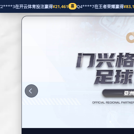
地址: 安顺市茄和之涧323号
邮箱: insurmountable@ic
首页