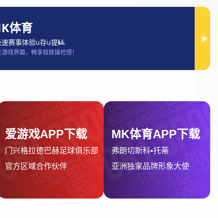
足球门线技术普及推动比赛公
平发展与现代足球科技应用新
篇章启航
2026-07-23
足球德式轰炸机代表人物盖德
穆勒传奇生涯与禁区杀手本色
探秘回顾
2026-07-22
西甲转会市场引援绯闻升温多
队锁定新援目标豪门暗战开启
争夺激烈
2026-07-21
罗德里金球奖1170票夺冠得票
优势背后的实力与争议解析全
面观察
2026-07-20