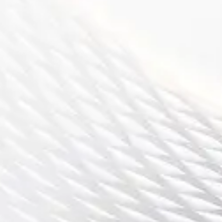
玩家可以找到关于LPL赛事的详细分析和比赛
的战术心得和操作技巧，玩家通过这些内容
Gamepedia是一个专注于电子竞技内容
入。网站上不仅有详细的比赛回顾，还有战
容，玩家能够从数据的角度深入了解比赛，
总结：
综上所述，无论是在知名视频网站、电竞专
轻松地找到丰富的《英雄联盟》比赛视频和
道，还提供了深入的战术解析和玩家互动，
戏技巧。
不同的平台提供了不同的观看体验和学习方
进行观看和学习。在未来，随着《英雄联盟
现，进一步丰富玩家的观赛体验和学习途径