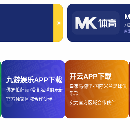
赛视频
爱奇艺、腾讯视频等。这些平台不仅提供了大量的电
雄联盟》比赛内容。例如，腾讯视频作为腾讯旗下的
度合作，提供了大量的比赛视频。从LPL（英雄联
一场比赛的视频都可以在这些平台上找到。
会提供赛后分析和相关的战术讲解。这些视频由资深
备搭配、团战策略等，帮助玩家更好地理解比赛中的
析是学习的绝佳资源。
《英雄联盟》比赛的直播和录播节目。例如，爱奇艺
竞明星和分析师进行实时解说和战术分析。通过这些
重温经典的比赛时刻。
看《英雄联盟》比赛视频和攻略解析的重要途径。最
的直播专区。这些平台专门为电竞赛事提供直播、录
时互动的机会。