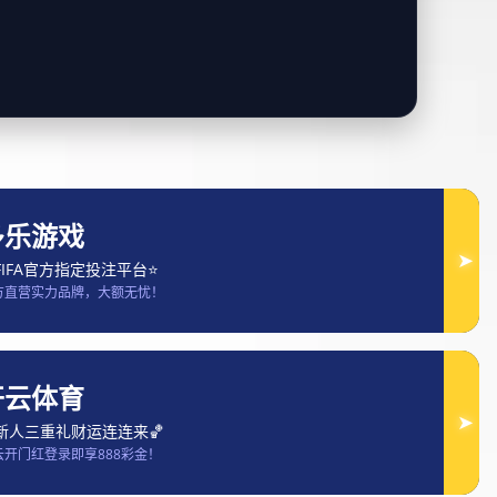
最新资讯
黑马崛起之路揭秘行业新机遇
与未来发展趋势探索成功背后
的力量
2026-07-24