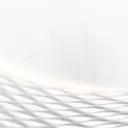
和运动培训机构的合作，进一步深入到了消费者的日
场的投资，尤其是在二线和三线城市的布局。通过与
仅可以提高品牌的本土化程度，还能借此机会探索更
将帮助宝威体育在中国市场获得更为广泛的认可和更
前景呈现出积极向上的态势。从品牌定位和市场开拓
形象，成功吸引了大量高端消费者，且在区域市场上
威通过线上线下融合，结合数字化转型的技术优势，
性。
是在智能科技和环保领域，不断提升其产品的竞争
，宝威体育有望在中国市场进一步巩固其领先地位。