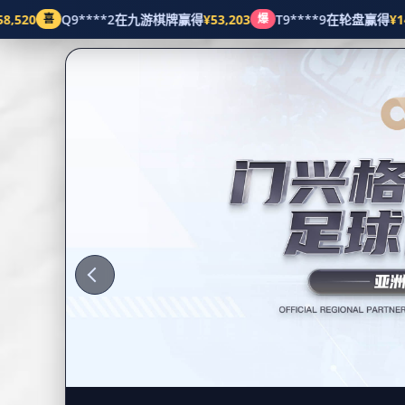
地址: 安顺市茄和之涧323号
邮箱: insurmountable@ic
首页