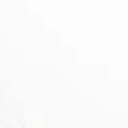
另外，随着中国消费者对环保和可持续发展
品材料和生产工艺上进行创新。例如，宝威
时减少碳足迹的生产方式得到了消费者的认
品牌的社会责任感，增强了品牌形象。
此外，宝威体育还不断通过跨界合作与联名
些流行的设计师品牌或艺术家进行合作，推
动的双重需求。这种创新不仅提升了品牌的
强的品牌影响力。
球速体育
4、与国内体育产业合作与共赢
随着中国体育产业的逐步开放和发展，宝威
员的深度合作。在这一过程中，宝威通过赞
在体育界的曝光度和影响力。例如，宝威体
借此契机将品牌与专业运动紧密联系，提高
与此同时，宝威体育还注重与中国本土体育
的背景下，宝威体育与一些地方体育品牌开