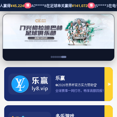
产品展示
首页
Our Portfolio
世界杯赛后比分全景回顾强队对决胜负揭晓精彩瞬间汇总战
报解析