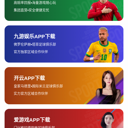
可预测性，也让比分回顾更具戏剧张力。
关键比分与转折解析
世界杯比赛中，比分的变化往往是整场比赛走势的核
心线索。许多经典对决中，领先与被追平甚至反超的
过程，构成了比赛最具观赏性的部分。一个进球不仅
改变比分，也可能彻底改变球队的战术思路与心理状
态。
球速赛事投注
在部分焦点战中，先失球的一方并未陷入被动，而是
通过迅速调整阵型与进攻策略实现比分追平。这种快
速反应能力，成为决定比赛走向的重要因素，也让比
赛节奏在短时间内发生巨大变化。
此外，加时赛与点球大战中的比分定格，更是将比赛
推向极致紧张的状态。每一次罚球都可能成为胜负分
水岭，而这些关键时刻的比分变化，也成为赛后回顾