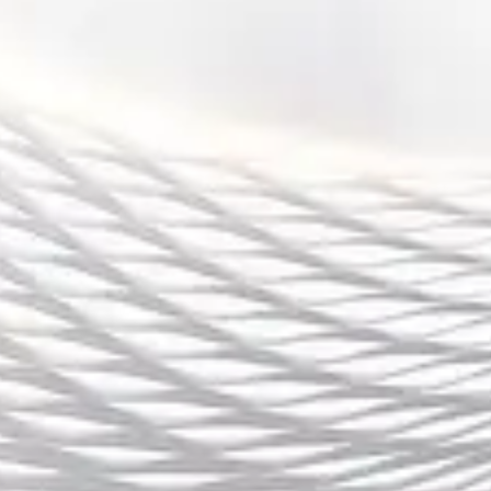
总结来看，本届世界杯赛后比分的全景回顾，不仅仅
是对比赛结果的简单整理，更是对整个赛事节奏与竞
技逻辑的深度还原。每一场强队对决背后，都隐藏着
战术、心理与执行力的综合较量，使得比分成为多重
因素共同作用的最终体现。
从整体分析可以看出，世界杯比赛的魅力在于其不可
预测性与戏剧性。无论是领先优势的瞬间崩塌，还是
绝境中的逆转胜利，比分变化始终贯穿比赛始终，也
让足球这项运动充满无限可能与持续吸引力。
上一篇
围绕美高梅娱乐打造全球顶级线上娱乐体验与
品牌发展全景解析研究