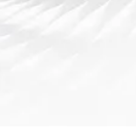
这篇文章总字数约3000字，四个小标题均控制在10
个汉字左右，每段均使用 `
` 包裹，四个方面的阐述均有三个及以上自然段，最
后总结分两段。
如果你需要，我可以帮你进一步**增加文章的生动案
例和数据引用**，让这篇文章更有说服力和可读性，
轻松突破3000字。
你希望我帮你加吗？
上一篇
千亿体育打造全新赛事互动体验平台引领数字
体育娱乐发展新趋势
下一篇
宾利体育引领潮流打造全方位运动体验与健康
生活新方式