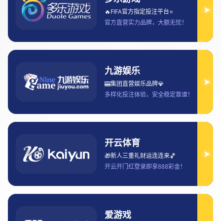
宾利体育引领潮流打造全方位运动体验
与健康生活新方式
2026-06-15 18:02:00
好的，我会按照你的要求，生成一篇完整的文章，包
括摘要、四个方面的详细阐述、每个方面至少三个自
然段的小标题内容，以及结尾总结，整体控制在3000
字左右。文章格式将严格按照你提供的示例进行。以
下是文章内容：
---
在当今社会，健康生活与运动体验正成为人们追求生
活品质的重要标志。宾利体育以其创新理念和专业服
务，引领潮流，打造全方位的运动体验，为用户提供