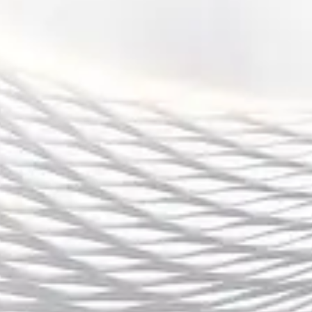
在社区参与方面，宾利体育与学校、企业、社会团体
合作，开展定期运动培训和健康讲座，形成社区健康
网络。通过线上线下结合的方式，提升社区居民的健
康意识和运动积极性，打造可持续的健康生活环境。
同时，宾利体育注重运动文化的推广，通过运动赛
事、健身挑战和健康讲座，将运动融入日常生活，形
成全民参与的健康氛围。用户不仅获得身体健康，还
能享受运动带来的心理愉悦和社交乐趣，全面提升生
活质量。
总结：
宾利体育通过现代化体育设施的升级、智能科技的深
度融合、个性化健康管理方案的制定以及全民运动推
广与社区参与，全面引领了健康生活方式的新潮流。
无论是在提升用户运动体验的舒适度、安全性和科学
性方面，还是在推动公众健康意识和社区健康建设方
面，宾利体育都展现出强大的创新力和实践能力。