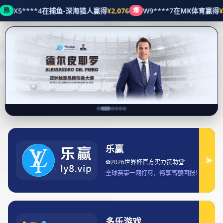
产品展示
首页
Our Portfolio
宾利体育引领潮流打造全方位运动体验与健康生活新方式