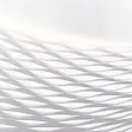
心得。这种社群互动增强了用户粘性，也丰富了信息
获取渠道。
此外，i博体育通过智能推荐算法，根据用户行为和偏
好推送相关赛事和数据分析，确保用户获取最感兴趣
和最有价值的内容，从而提升整体使用体验。
球速体育
总结：
综上所述，i博体育通过赛事数据全面解析、实时动态
跟踪、策略指导建议以及优化用户互动体验，为体育
爱好者提供了高效、专业且便捷的服务。其数据精准
性、实时性和策略指导功能，使用户能够全面理解比
赛动态，科学制定观赛和投注策略。
总体来看，i博体育不仅是一款信息获取工具，更是用
户在体育领域提升认知和决策能力的重要助手。通过
系统的全方位解析和深入的赛事动态报道指南，平台