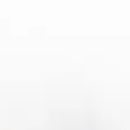
能力，也对他们的心理素质与意志力产生了更深刻的
认知。
运动员的国际化影响力也是环球体育全景报道的重点
内容之一。随着全球体育的不断发展，越来越多的运
动员已经超越了竞技场的局限，成为全球体育文化的
代表人物。例如，足球明星梅西、篮球巨星詹姆斯、
网球天后小威廉姆斯等，他们的影响力不仅仅体现在
赛场上，还体现在广告代言、公益活动、甚至社会政
治领域。环球体育通过对这些运动员多维度的报道，
展示了他们在全球范围内的广泛影响力。
3、全球体育趋势的深入分析
随着时代的发展，体育行业也在不断发生变化。环球
体育全景报道的另一个重要功能是对全球体育趋势的
分析与解读。近年来，电子竞技、极限运动和女子体
育等新兴领域迅速崛起，吸引了大量观众与投资者的
关注。环球体育通过数据分析与市场研究，及时揭示
了这些领域在全球范围内的快速发展，并对其未来趋