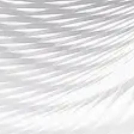
言，具有独特的全球传播力。从奥林匹克运动会到世
界杯足球赛，体育赛事已经成为全球最具影响力的文
化现象之一。环球体育通过对赛事的全方位报道，不
仅让观众了解比赛，更让人们感受到了体育文化的精
神内涵。
体育文化的全球影响力也体现在其促进国际间的交流
与理解。通过体育比赛，各国运动员与观众之间架起
了友谊与合作的桥梁。环球体育将这一文化价值通过
细致的报道展现给全球观众，强调体育在国际关系中
的独特作用。通过体育，国家之间的竞争与对抗往往
转化为友谊与合作。
此外，体育文化还在全球范围内推动了社会发展与价
值观的变革。例如，女子体育的崛起不仅展示了女性
在体育领域的卓越能力，也促进了性别平等观念的传
播。环球体育在报道过程中，特别注重体现体育文化
对社会正能量的传播，为观众展示体育如何影响社会