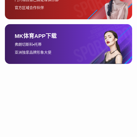
如运动员的比赛表现数据、战术布局的变化等，给观
众带来了更为深入的理解。这样的分析不仅增加了观
众的专业性体验，也让赛事报道变得更加具有趣味性
和深度。
2、运动员风采的全面展示
在全球赛事中，运动员作为赛事的主角，其个人风采
也是环球体育全景报道的重要内容之一。每一位运动
员的成长历程、训练过程以及在赛场上的拼搏精神，
都为观众提供了宝贵的学习榜样。通过对运动员背景
的详细剖析，环球体育能够为观众呈现运动员背后的
故事，增加赛事的情感连接。
运动员风采的展示不仅限于胜利时刻，环球体育还特
别关注运动员在挑战与低谷中的坚韧不拔。例如，当
运动员面临伤病困扰或遭遇失败时，环球体育会重点
报道他们如何通过不断努力调整状态，重新回到巅
峰。通过这些报道，观众不仅了解到了运动员的竞技