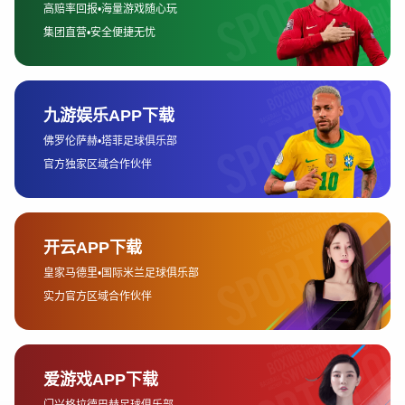
资源与社会组织力量，搭建多层级、多维度的运动服
务体系，使全民健身与专业赛事形成梯度衔接，既满
足大众参与需求，也为竞技体育与高端赛事提供发展
空间。
在战略实施层面，亚富体育注重区域协同与城乡统筹
发展。通过构建城市体育综合体与社区运动中心相结
合的发展模式，实现优质资源向基层延伸，缩小城乡
体育发展差距，推动全民运动由“倡导阶段”迈向“常态
化参与阶段”。
同时，在资本运作与合作机制上，亚富体育强化与政
府、企业及社会资本的合作，通过多元化融资模式与
战略联盟构建稳定发展基础，为全民运动与产业创新
的持续推进提供坚实保障。
二、全民健身融合
全民健身是体育事业发展的根基，也是体育产业持续
扩张的重要动力。亚富体育通过打造多样化运动场