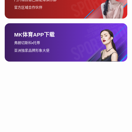
另外，作为比赛中的另一亮点，许多选手在与观众的
互动中也展现了个人魅力。赛事期间，选手们通过直
播间与观众互动、回应问题、发表感想，拉近了与粉
丝之间的距离。这样的表现不仅展示了选手的电竞水
平，也展示了他们的亲和力，使得赛事的氛围更加轻
松愉快。
球速体育
选手们的精彩表现也体现在他们的沟通与配合上，尤
其是在团队作战时，几乎每一次精准的技能释放、每
一次细致的战术安排，都能看出他们的团队默契。这
种团队合作的精神，正是英雄联盟这款竞技游戏最吸
引人的地方之一，也是本次挑战赛中最大的一大亮
点。
3、赛事直播的亮点
本次英雄联盟跨年盛典倒计时挑战赛的直播环节无疑
是整场赛事的一大亮点。首先，直播画面极其清晰，