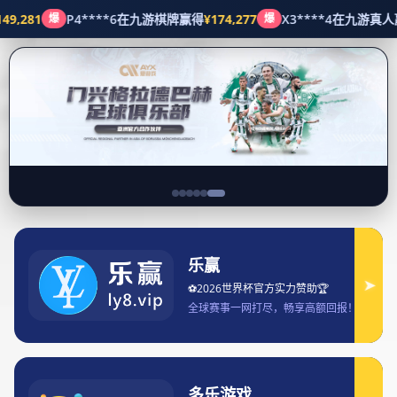
产品展示
首页
Our Portfolio
英雄联盟跨年盛典倒计时挑战赛精彩直播全程回顾与精彩时
刻盘点