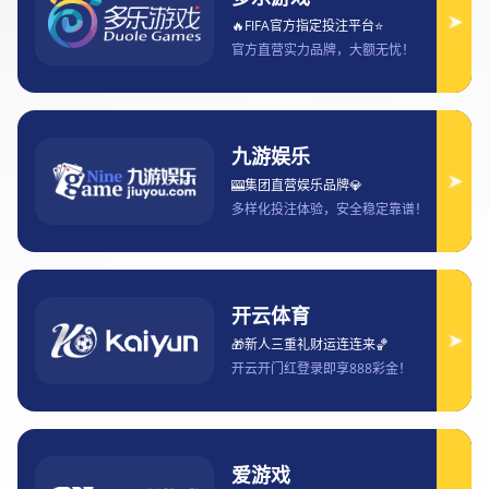
英雄联盟跨年盛典倒计时挑战赛精彩直
播全程回顾与精彩时刻盘点
2026-01-28 16:05:13
2024年英雄联盟跨年盛典倒计时挑战赛作为一年一度
的电竞盛宴，再次吸引了大量玩家和观众的关注。此
次直播全程不仅展现了激烈的比赛氛围，更带来了精
彩的互动环节和独特的挑战赛形式，充分展示了英雄
联盟社区的活力与热情。从赛事的开场到结束，每一
刻都充满了高潮与惊喜。本文将从四个方面，对英雄
联盟跨年盛典倒计时挑战赛的精彩直播进行回顾与盘
点，分别从赛事的精彩时刻、选手的表现、赛事直播
的亮点以及观众互动与氛围四个角度进行详细分析。