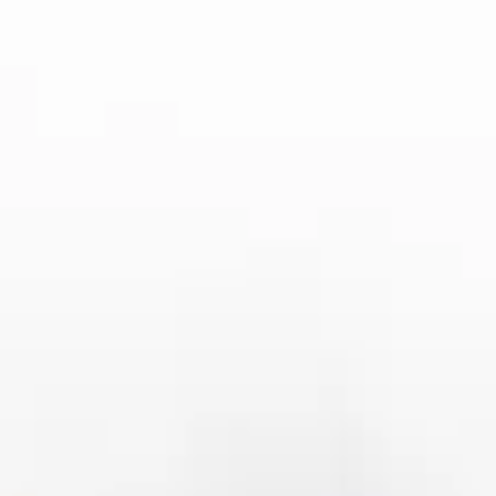
画质和流畅度都得到了极大的提升，让观众能够更加
清晰地看到每一个细节，感受到比赛的紧张氛围。同
时，直播平台也加入了许多创新的元素，例如实时观
战视角切换、战术数据展示等，这些都使得观众能够
更全面地理解比赛进程和选手表现。
其次，赛事解说员的表现也是直播中的一大亮点。专
业的解说团队通过幽默风趣的语言，精准的分析，配
合生动的解说风格，让观众更容易理解比赛的节奏和
关键时刻。同时，解说员们对每一场比赛的战术分析
和选手操作的点评，也为赛事增添了许多深度与趣味
性。
直播中的互动环节也让观众感受到了不一样的娱乐
性。通过与观众互动、抽奖活动等形式，直播间的观
众参与感得到了极大的提升。尤其是跨年倒计时环
节，观众们通过弹幕和实时投票等方式，参与了选手
阵容的预测和一些小环节的设计，极大地增强了观众