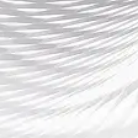
仿佛亲身置身于一个热烈、欢庆的电竞盛会中。加上
比赛本身的精彩和紧张，每一个倒计时的瞬间都充满
了期待，整个赛事的氛围无疑达到了高潮。
总结：
英雄联盟跨年盛典倒计时挑战赛通过精心的策划和精
彩的表现，成功地吸引了全球无数玩家和观众的目
光。从赛事的精彩时刻到选手的卓越表现，再到赛事
直播的亮点与观众的互动，每一个环节都展示了电竞
赛事的独特魅力，也为广大粉丝带来了无尽的欢乐与
惊喜。
通过对这一赛事的回顾与盘点，我们不仅感受到了电
竞赛事的激烈与精彩，也看到了电竞行业日益发展的
前景。无论是赛事组织、直播体验还是选手的竞技水
平，都展示了英雄联盟赛事的成熟与创新。未来的电
竞赛事，将会在这一基础上进一步拓展，带来更多震
撼的体验与更加丰富的观赛互动。