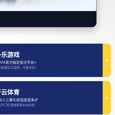
最新资讯
黑马崛起之路揭秘行业新机遇
与未来发展趋势探索成功背后
的力量
2026-07-24