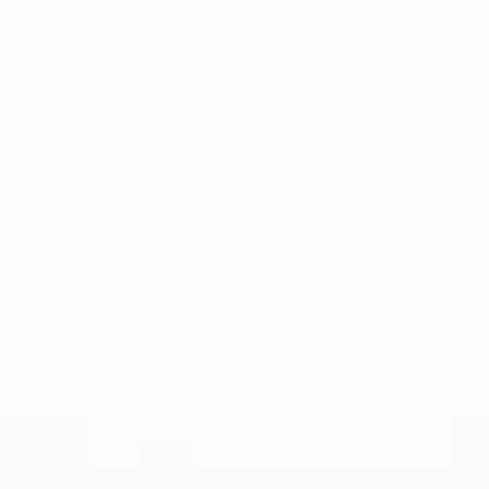
使球队在比赛节奏控制上更为从容。
跑动和前场压迫被放在了更高的位置。通过锋线球员
化的进攻体系。
单一球星的依赖，转而强调整体阵型的紧凑性与纪律
性。
路的宽度拉扯防线，为中路创造空间。这种战术思路
性限制的风险。
对方半场就完成防守。这不仅考验球员体能，也反映
的有力竞争者。阵容调整后的球队在稳定性上有所提