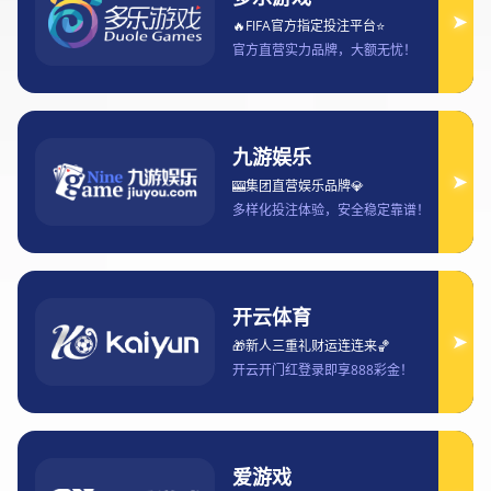
意甲经典赛事回顾 精彩瞬间尽在录像
重温
2026-01-11 21:42:58
意甲（意大利足球甲级联赛）作为世界足球的顶级联
赛之一，历史悠久且精彩纷呈。在这片绿茵场上，汇
聚了无数的足球巨星和经典对决，成就了一场又一场
值得回味的比赛。从“米兰德比”到“罗马德比”，从“尤
文图斯”的霸主地位到“那不勒斯”的崛起，意甲的每一
场经典赛事都让球迷们心潮澎湃。本文将通过回顾一
些意甲经典赛事中的精彩瞬间，带领读者重温那些值
得铭记的时刻，帮助大家了解这些比赛为何成为了意
甲的经典之作。通过对四个不同方面的阐述，我们将
逐步深入这些赛事背后的故事，解析它们如何成就了