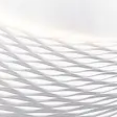
买季节性产品时，要确保购买的是当前赛季的正品。
4、如何判断球衣的质量
正品意甲球衣的质量非常重要，因为球迷购买的目的
不仅是为了穿着，更多的是为了拥有一件高品质的收
藏品。首先，正品球衣的面料通常使用高科技纤维材
料，具有透气性、弹性和舒适性。你可以通过触摸球
衣面料来感知其质地，正品球衣触感顺滑，且穿着时
非常舒适。
此外，正品球衣的设计和工艺非常精细，图案和队徽
的印刷质量非常高，图案不易褪色且牢固。如果是经
过多年使用的正品球衣，其颜色和图案依旧保持良
好。购买时，可以通过对比球衣的设计细节和其他正
品球衣的做工来判断其质量。
最后，球衣的耐用性也是衡量质量的重要标准。正品
球衣在洗涤过程中不会轻易变形、褪色或出现裂纹。
消费者在购买后，应按照球衣的洗涤标签进行清洗，