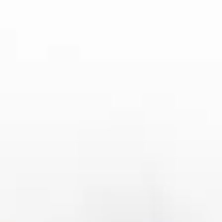
在购买正品意甲球衣时，除了选择正规渠道外，还有
一些细节需要特别注意。首先，消费者应根据自身需
求选择合适的款式和尺码。意甲球衣一般有主客场两
种款式，不同的球迷会根据喜好选择购买。有些球迷
还喜欢购买球员版球衣或者纪念版球衣，这类球衣的
设计通常会更加独特和具有收藏价值。因此，购买前
一定要了解自己的需求。
其次，购买球衣时需要注意价格是否合理。正品意甲
球衣的价格通常较高，如果某个商家或平台提供的球
衣价格过低，很可能是赝品。消费者在购买时，建议
通过多个平台进行比价，避免遇到低价诱惑而购买到
假货。
另外，在购买时还应关注球衣的款式更新和发行日
期。足球队的球衣每个赛季都会更新，新的赛季球衣
一般会在赛季开始前的几个月发布。如果某个商家售
卖的球衣过时或过季，消费者需要谨慎，尤其是在购