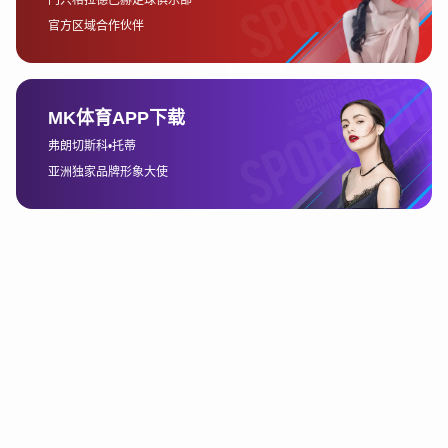
够保证球衣的质量和真伪，还能确保价格的透明度。
官方平台通常会提供详细的产品介绍和尺码指南，帮
助消费者选择合适的球衣。
其次，知名的体育用品商店也是购买正品意甲球衣的
理想选择。像Nike、Adidas、Puma等品牌商店，或
大型的体育用品零售商，通常与意甲俱乐部有着长期
的合作关系，能够提供正品球衣。这些商店的售后服
务也比较完善，如果球衣出现质量问题，可以方便地
进行退换。
除了实体店和官方网站，正规的电商平台也是购买正
品意甲球衣的一种途径。平台如亚马逊、天猫、京东
等都有意甲球衣的销售，且大多数平台都会严格审查
商家的资质，保证商品的质量。然而，选择电商平台
时，消费者需要特别留意商家的信誉和评价，尽量选
择销量高、评价好的商家进行购买。
3、购买球衣时的注意事项