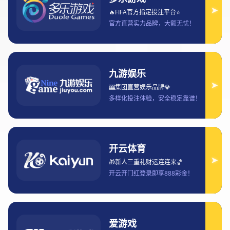
如何观看DOTA2联赛赛事并分析精彩
对决提升观赛体验
2025-09-29 15:53:25
在电子竞技蓬勃发展的当下，DOTA2作为MOBA类游
戏的巅峰之作，其职业联赛与国际赛事早已成为全球
观众瞩目的焦点。然而，如何在观赛过程中获得更深
层次的理解与享受，并通过分析精彩对决来提升整体
观赛体验，是许多玩家与粉丝关心的重要话题。本文
将从四个方面展开系统探讨：第一，如何做好基础准
备，包括了解赛事规则、熟悉队伍与选手背景，从而
进入观赛状态；第二，掌握观赛技巧与分析思路，通
过关注局势变化、BP环节和关键团战来读懂比赛的核
心；第三，学会借助专业解说、数据平台与社区讨