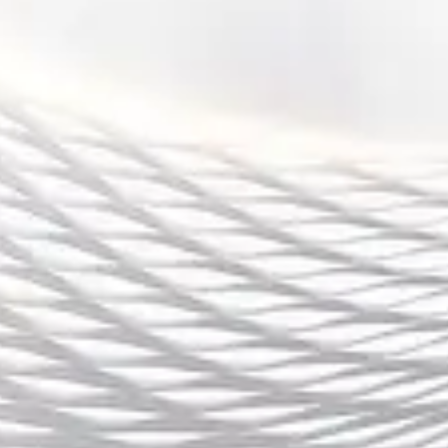
多玩家会将观赛过程中学到的战术和细节，应用到自
己的游戏实践中。例如，在观看比赛中学习职业选手
如何选择出装顺序，如何在关键时刻控制地图资源，
这些都能提升玩家自身的操作与意识。
球速体育平台
同时，观众在观赛后进行自我复盘也是一种深化体验
的方式。可以尝试在比赛结束后，自己总结双方胜负
的关键因素，与解说或社区的观点进行对比。这样不
仅能培养独立思考能力，还能在多次对比中不断修正
自己的分析思路。
此外，将观赛与朋友、战队伙伴的互动结合起来，也
是极佳的提升途径。多人一同观赛时，往往会产生更
多的讨论与思考。在交流中互相启发，既能增进观赛
的乐趣，也能在思想碰撞中获得更深入的理解，从而
让观赛体验达到新的高度。
总结：