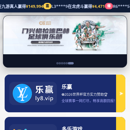
产品展示
首页
Our Portfolio
如何观看DOTA2联赛赛事并分析精彩对决提升观赛体验