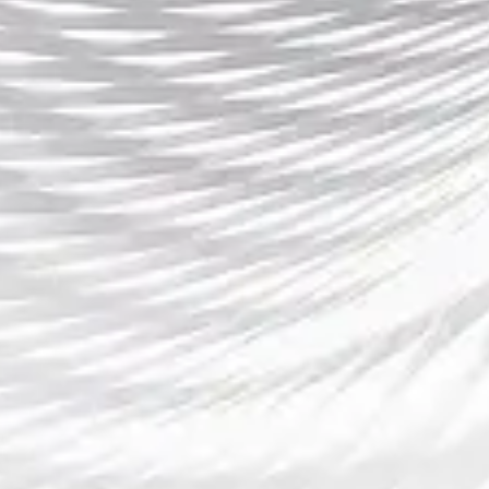
综上所述，想要在DOTA2联赛的观赛过程中获得更高
层次的体验，不仅需要在赛前做好充分准备，还需要
在观赛中掌握技巧，并结合外部资源与自身实践进行
深入理解。通过这些步骤，观众能够逐渐从单纯的娱
乐者成长为真正懂得比赛内涵的“分析者”。
当观众学会从不同角度去观察与解读比赛时，DOTA2
的观赛乐趣便不再仅仅停留在激情与操作的表象，而
是升华为对战术智慧与团队合作的欣赏。这样的观赛
方式，不仅能让观众享受赛事的热血氛围，更能让他
们在思考中收获成长与启发。
上一篇
马来西亚足球比赛实时直播平台推荐与观看指
南
下一篇
世界杯热门球队深度解析与科学竞猜推荐指南
帮助球迷理性预测胜负