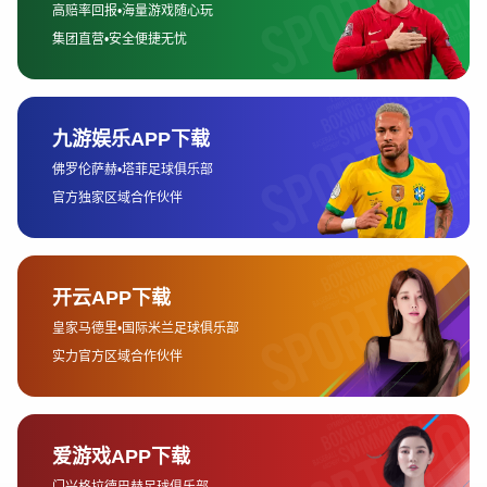
其次，熟悉参赛队伍与选手的背景至关重要。不同战
队有其独特的战术风格和打法，比如中国战队偏重团
队配合与运营，而欧美战队往往强调个人能力与快节
奏的进攻。了解这些差异，能够帮助观众在比赛前预
测可能出现的战术方向，从而在观赛中保持更强的代
入感。
此外，提前掌握近期版本的改动和主流英雄的强度排
行也是必不可少的准备工作。DOTA2的版本更新频
繁，不同版本下的BP策略和比赛节奏会发生显著变
化。观众若能掌握这些细节，就能在比赛开始前通过
BP阶段看出双方教练与选手的战略意图，从而在后续
比赛中获得更深刻的理解。
2、掌握关键观赛技巧
在比赛过程中，观众若想提升观赛层次，就需要学会
关注比赛的关键环节。第一个重要点是BP阶段，这是