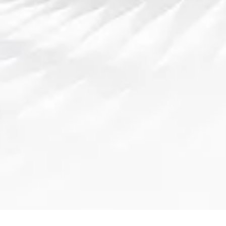
最新资讯
黑马崛起之路揭秘行业新机遇与未来发展趋势探索成功背
后的力量
2026-07-24
足球门线技术普及推动比赛公平发展与现代足球科技应用
新篇章启航
2026-07-23