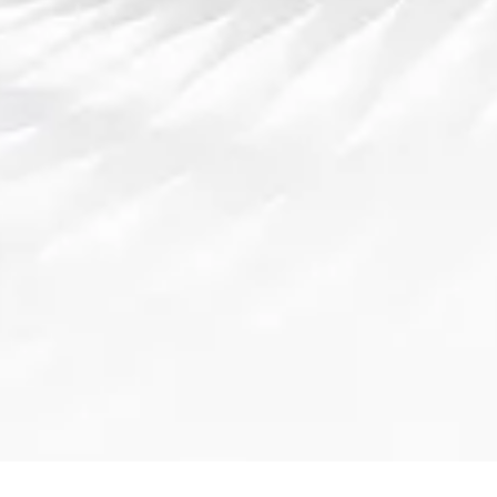
可能的赛事。各大豪门球队的参赛使得赛事的竞争更
具看点，球迷们将能够欣赏到世界级球员的精彩表
现。同时，随着移动技术的发展，观看欧冠比赛的方
式也变得更加多样化，主流的手机应用平台为球迷提
供了更加便捷和高清的赛事体验。
无论是在国内的腾讯体育、央视体育，还是在国际市
场的DAZN、Sky Sports，球迷都能通过手机随时观
看到精彩的欧冠比赛。选择合适的平台，能够让你在
任何地方都不会错过自己喜爱的球队和球员的表现。
相信在未来的几年中，手机应用平台将继续提升用户
体验，为全球球迷提供更加完美的观赛服务。
上一篇
震撼回顾全球顶级体育赛事精彩瞬间 激燃画面
带你领略运动员的拼搏与荣耀
下一篇
2025欧冠决赛门票助威弹幕互动平台全新上
线体验球迷热情