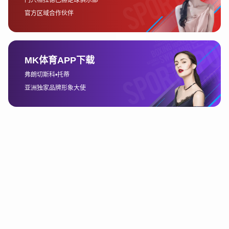
欧冠赛场上的一大亮点。皇家马德里拥有欧冠历史上
最为辉煌的战绩，球队的经验和底蕴无疑是其他对手
无法比拟的。巴塞罗那则是年轻才俊的代表，球队的
重建计划正在逐步奏效，梅西的离开虽然让球队失去
了一位超级巨星，但依旧可以通过崭新的阵容和战
术，力争获得更多的胜利。
此外，拜仁慕尼黑是德甲的王者，虽然近年来球队面
临一些挑战，但他们的整体实力依旧强大。无论是莱
万多夫斯基的离去还是新球员的加入，拜仁总是能够
在欧冠中展现出色的团队协作和技战术素养。AC米兰
和尤文图斯等意甲球队同样有着雄厚的底蕴和豪华的
阵容，他们的表现也将是本赛季欧冠赛事中的看点之
一。
3、主流手机应用平台推荐
随着移动互联网的发展，越来越多的球迷选择通过手
机平台观看比赛。对于2025欧冠的球迷来说，选择合