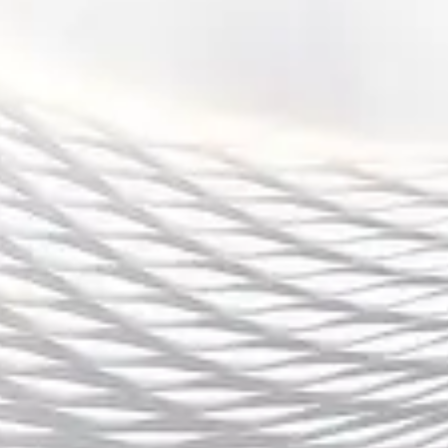
全面的赛事内容。如果你是习惯于传统电视台的球
迷，央视体育无疑是一个不错的选择。
在国际市场，DAZN和Sky Sports也是欧洲球迷常用
的两大平台。DAZN提供了便捷的订阅服务，用户可
以通过手机、平板等设备观看欧冠比赛。Sky Sports
则是英国最大的体育媒体之一，提供高质量的赛事转
播与详细的赛事分析，特别适合英超球迷同时关注欧
冠赛事。
4、如何通过手机观看欧冠比赛
通过手机观看欧冠比赛的方式逐渐变得更加多样化和
便捷。球迷可以通过各大平台的APP下载并进行订
阅，享受赛事直播服务。在选择平台时，最重要的是
关注其提供的赛事覆盖面、画质和用户体验。以腾讯
体育为例，球迷可以通过该平台购买欧冠的独家版