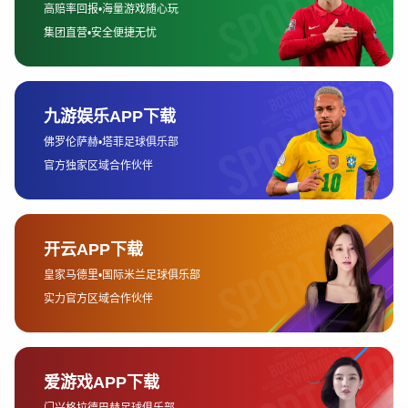
值得注意的是，欧冠的参赛名额并不仅仅依赖于各大
联赛的传统强队。近年来，一些来自葡超、荷甲及其
他联赛的黑马球队，如本菲卡、阿贾克斯等也通过优
异的表现杀入了欧冠。这些球队的崛起为比赛增添了
更多的变数和看点。总的来说，2025欧冠的参赛球队
阵容将更加多样化，既有老牌劲旅，也有潜力股球
队，他们的对抗必定带来一场又一场精彩的较量。
2、各大豪门球队的亮点
在2025年欧冠的参赛阵容中，毫无疑问，几支传统豪
门球队将继续是球迷关注的焦点。首先是英超的曼
城，近年来，曼城在瓜迪奥拉的指导下，表现异常强
劲，球队的整体实力和个人球员的表现都处于顶尖水
平。曼城的明星球员如哈兰德、德布劳内等人将继续
在欧冠赛场上展现他们的风采，争取为俱乐部赢得更
多的荣誉。
同样，在西甲，皇家马德里和巴塞罗那的较量依然是