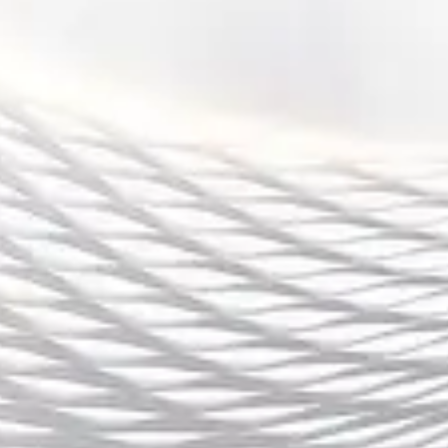
实际上，B站与法甲赛事的潜在互动也不局限于单纯
的赛事直播。在其他平台无法提供弹幕互动的情况
下，B站可能成为球迷分享看法和情感的主要平台。
无论是对比赛战术的分析，还是对球员表现的评论，
B站弹幕都能提供一个独特的社交平台，进一步加深
球迷与球迷之间的互动。
4、法甲赛事是否支持B站弹幕功能的
技术问题和现实挑战
从技术角度来看，B站的弹幕功能要求高效的服务器
支持和稳定的直播技术。对于法甲赛事来说，如何在
直播过程中保证流畅的画面和实时的弹幕反馈，可能
是一个技术上的挑战。尽管B站在直播技术上已经取
得了显著的进展，但在一些高流量赛事中，系统的稳
定性依然是一个关键问题。如果B站要引入法甲赛事
的弹幕功能，必须确保服务器能够承载大量观众的同
时发弹幕需求。