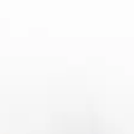
为了一个不可忽视的平台。
3、法甲赛事在中国的受众群体和B站
用户的互动情况
法甲作为欧洲顶级联赛之一，近年来在中国市场的关
注度逐步上升，尤其是随着一些明星球员如内马尔、
姆巴佩等加盟巴黎圣日耳曼，法甲的影响力逐渐扩
大。虽然法甲的整体关注度不如英超、西甲等赛事，
但其独特的赛事魅力和明星效应使其在中国拥有了一
定的粉丝群体。
根据相关调查数据显示，B站的用户群体以年轻人为
主，且对体育赛事有较高的参与热情，尤其是足球类
赛事。法甲赛事在B站平台的潜在观众群体是巨大
的，因此，如果B站能够引入法甲赛事的弹幕功能，
势必能够吸引大量球迷和年轻观众的参与。此外，B
站的弹幕文化非常契合中国年轻人群体的社交需求，
他们更倾向于通过弹幕与其他观众进行实时互动。