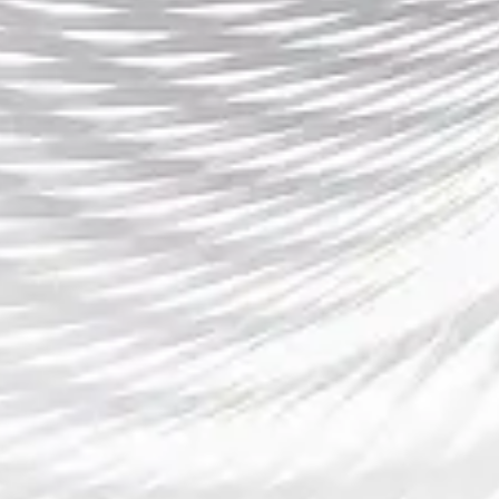
除了技术问题，法甲赛事的版权问题也是B站面临的
一大挑战。由于法甲赛事的版权往往涉及到多个国家
和地区，B站如果想要引入弹幕功能，可能需要与赛
事版权方进行复杂的谈判和协调。这不仅仅是技术实
现的问题，更多的是涉及到与版权方的合作模式和利
益分配。
此外，文化差异也是一个需要考虑的因素。法甲作为
一个欧洲赛事，其球迷群体的文化背景与B站的用户
群体存在差异。如何在尊重原有文化的基础上，确保
弹幕功能的顺利融入，也是一个需要B站考虑的实际
问题。
总结：
综上所述，虽然B站在引入法甲赛事弹幕功能方面面
临着一定的技术和版权挑战，但随着平台的不断发展
和用户需求的增加，这一功能的实现具有较大的潜
力。B站的弹幕文化不仅能够丰富观众的观看体验，