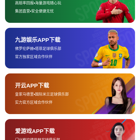
在其他体育赛事中，B站已成功引入弹幕功能，如
NBA、CBA等篮球赛事以及一些大型国际足球比赛。
通过弹幕，观众不仅可以在比赛过程中表达对球员表
现的评价，还能参与到比赛的热烈讨论中。这种文化
氛围的形成，使得体育赛事观看不再是单纯的观看，
而是一种社交活动。尤其是在年轻观众群体中，弹幕
成为了体育赛事观看的一大亮点。
然而，在引入弹幕文化的过程中，也存在一定的挑
战。例如，弹幕的内容需要严格监管，避免出现恶
搞、低俗等不合适的言论，这对平台的管理提出了更
高的要求。此外，部分观众可能更喜欢安静的观看环
境，因此，如何平衡不同观众的需求，也是B站在推
广弹幕功能时需要解决的问题。
2、法甲赛事的转播平台及与B站的合
作情况
法甲赛事的转播在中国市场上通常由多个平台进行合
作，包括腾讯体育、优酷等大型视频平台。B站虽不