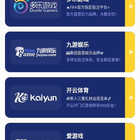
法甲赛事是否支持B站弹幕功能的最新
情况分析
2025-09-08 19:12:46
本文旨在分析法甲赛事是否支持B站弹幕功能的最新
情况。随着数字化和社交互动的普及，体育赛事与网
络平台的融合逐渐成为一种趋势，尤其是在年轻观众
中，B站的弹幕文化已经成为观看比赛时的重要组成
部分。法甲联赛作为欧洲足球五大联赛之一，长期吸
引着全球球迷的关注。B站作为中国主要的二次元文
化平台，是否支持法甲赛事的弹幕功能，对广大球迷
的观看体验具有深远的影响。本文将从四个方面进行
分析：首先是B站平台的弹幕文化及其在体育赛事中
的应用；其次是法甲赛事的转播平台及其与B站的合