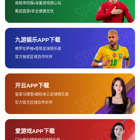
迟都可能导致观众流失。
另外，快手在赛事内容的创新上也做出了积极尝试。
通过对赛事形式的不断优化，平台将传统的DOTA2赛
事与更多创新元素结合，推出了一些独特的赛制和玩
法。例如，平台通过互动式的投票机制，让观众能够
参与到赛事决策中，增加了观赛的趣味性和参与感。
2、全新玩法的吸引力
快手通过对DOTA2赛事的全新玩法进行深入创新，给
玩家和观众带来了前所未有的体验。这些新玩法不仅
增强了赛事的观赏性，还进一步激发了玩家的参与热
情。例如，快手平台通过引入“观众选队”模式，允许
观众通过投票决定某支队伍在比赛中的战术安排，这
种互动性大大提升了观众的参与感和满足感。
另外，快手还推出了多种“虚拟道具”和“英雄皮肤”的互
动玩法，观众在观看直播的同时，可以通过购买虚拟
道具或者参与活动来支持自己喜欢的战队。这些创新