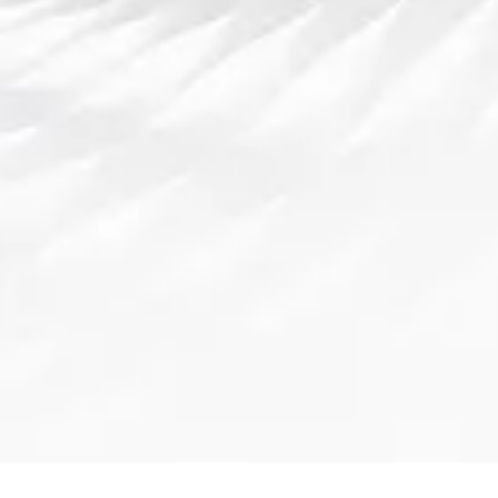
下一篇
如何免费观看DOTA2联赛直播平台推荐与使用
方法
最新资讯
黑马崛起之路揭秘行业新机遇与未来发展趋势探索成功背
后的力量
2026-07-24