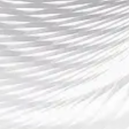
总结：
综上所述，快手直播平台通过开启DOTA2联赛赛事，
以创新的玩法和强大的互动性，成功吸引了大量观众
与玩家，推动了电竞赛事的发展和电竞产业的商业化
进程。平台通过不断优化赛事形式，增强了赛事的观
赏性与参与感，进一步激发了玩家和观众的热情。
未来，随着电竞产业的不断发展，快手等平台可能会
推出更多创新的赛事玩法和互动模式，为观众带来更
加丰富多彩的电竞体验。同时，随着电竞市场的不断
扩大，电竞产业的商业化和职业化也将迎来新的机遇
与挑战。快手在推动DOTA2赛事发展的同时，也为电
竞行业提供了宝贵的经验和参考。
上一篇
在平板设备上观看CSGO赛事的最佳方法与技
巧解析