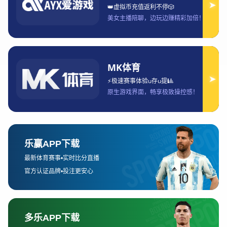
的吸引力、赛事的观众互动性以及对电竞产业的深远
影响。通过这四个方面的分析，力求全面展现快手直
播平台在电竞赛事中所发挥的重要作用以及如何推动
电竞产业发展。
1、平台优势与赛事创新
快手直播平台作为国内重要的短视频和直播平台，具
有得天独厚的优势。首先，快手拥有庞大的用户群
体，日活跃用户数达到数亿，尤其在年轻群体中占据
了绝对的主导地位。这一巨大用户基础为DOTA2联赛
的赛事传播提供了广泛的观众群体，吸引了大批电竞
爱好者和普通观众的关注。
其次，快手的技术优势也为DOTA2赛事的流畅观看提
供了保障。平台依托强大的直播技术和数据分析能
力，可以实时监控赛事过程中的各类信息，确保赛事
直播的稳定性和高质量。这对于电竞赛事尤其重要，
因为赛事的观众要求极高的观看体验，任何卡顿或延