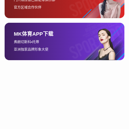
玩法既增加了赛事的趣味性，又为观众提供了更多的
娱乐选择，强化了观众与赛事的联结。
球速体育平台
除此之外，快手还设立了线上线下联动的互动环节，
例如通过快手的短视频功能让玩家分享自己的游戏心
得或赛事预测，与其他玩家进行互动。这不仅是对电
竞赛事的创新探索，更加丰富了整个电竞文化的生态
环境，增加了平台与用户之间的粘性。
3、赛事的观众互动性
作为一项注重互动体验的赛事，快手直播平台对观众
互动性的重视可谓是独树一帜。通过与观众之间的互
动，平台不仅拉近了赛事与观众之间的距离，还激发
了观众对电竞赛事的热情。例如，在DOTA2联赛中，
快手通过设立“弹幕互动”和“实时投票”环节，使得观众
能够在观看比赛的过程中，实时参与到赛事的判断与
决策中。