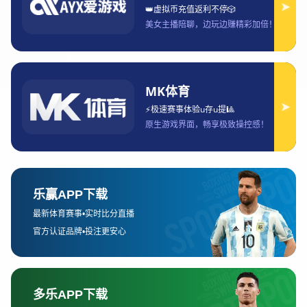
娱乐体验时代发展新篇章这一主题，从智能技术赋能
赛事分析、优化用户体育娱乐体验、推动行业数字化
发展以及构建未来体育生态四个方面展开详细阐述，
全面探讨智能化浪潮下体育娱乐产业的新机遇与新方
向。
1、智能技术赋能赛事分析
在数字经济快速发展的背景下，人工智能、大数据以
及云计算技术逐渐成为体育产业创新的重要驱动力。
Letou乐投体育积极探索智能技术与赛事服务的融合，
通过先进的数据分析体系，对赛事过程中的多维度信
息进行整合，为用户提供更加全面、准确和及时的赛
事洞察。智能赛事分析的出现，使传统体育信息服务
从简单的数据展示向深度价值挖掘转变。
智能赛事分析的核心优势在于对海量数据的快速处理
能力。通过对球队表现、运动员状态、历史比赛数据
以及实时赛况等信息进行综合分析，系统能够形成更