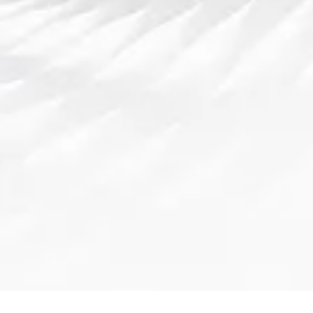
智能赛事分析能够促进体育产业各个环节之间的深度
融合。赛事数据、用户互动、内容传播以及技术服务
之间形成良性循环，使体育娱乐生态更加丰富。Letou
乐投体育通过智能化探索，为用户、赛事和产业之间
建立更加紧密的连接，推动体育娱乐进入全新的发展
阶段。
在未来发展过程中，人工智能与体育产业的结合将更
加深入。智能助手、数据可视化、个性化推荐以及沉
浸式体验等创新形式，都将成为体育娱乐的重要组成
部分。Letou乐投体育持续关注技术发展趋势，通过智
能赛事分析不断拓展体育娱乐体验的新空间。
构建未来体育生态不仅需要技术支持，也需要持续关
注用户价值。Letou乐投体育以智能化理念推动体育娱
乐模式创新，让更多用户能够享受到更加精彩、高效
和智能的体育体验。通过不断探索新的发展路径，智
能赛事分析将成为开启体育娱乐新时代的重要力量。