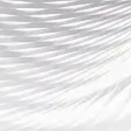
整体来看，围绕entity["sports_team","Olympique
Lyonnais","法国里昂足球俱乐部"]阵容构建与战术体
系的分析，可以发现其核心竞争力在于结构均衡与战
术适配性。在面对entity["sports_event","FIFA
World Cup","国际足联世界杯"]这种高强度赛事环境
时，球队的体系化运作能力将成为决定成绩的重要基
础，同时球员之间的协同效率也将被进一步放大检
验。
从长远来看，里昂若能在保持现有战术框架稳定性的
同时，进一步优化攻防转换效率与替补深度配置，其
在国际大赛中的竞争力仍具备上升空间。尤其是在现
代足球强调高节奏与高对抗的趋势下，体系完整度将
成为其突破关键瓶颈的重要因素。
上一篇
球盟会体育聚焦全球赛事动态与专业数据解析
打造沉浸式观赛新体验
下一篇
英格兰足总杯周末赛程时间全景解析与焦点对
决前瞻看点汇总与预测