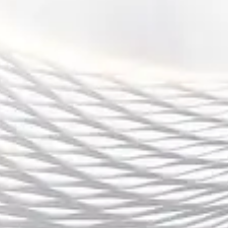
4、战术前瞻配置
从战术前瞻角度来看，里昂在世界杯语境中的最大优
势在于体系成熟度与球员多位置适配能力，这使得球
队能够在不同对手面前灵活调整阵型。
在进攻端，未来可能进一步强化高位压迫与快速反击
的结合，通过提升前场压迫效率来增加二次进攻机
会，从而增强比赛掌控力。
中场配置的未来调整方向可能偏向技术型与控制型结
合，以提升控球稳定性，避免在强强对话中出现节奏
失控问题。
替补深度与轮换机制也是战术前瞻的重要组成部分，
在世界杯这种密集赛程环境中，合理轮换将直接影响
球队后期竞争力与体能储备。
总结：