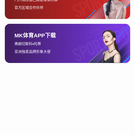
中路渗透则依靠前腰或伪九号球员的灵活跑动，通过
拉扯防线创造肋部空间，从而实现直塞或短传配合。
这种进攻模式更强调技术细腻度与空间感知能力。
此外，定位球战术也是里昂进攻体系的重要组成部
分，在高强度世界杯赛场中，定位球往往成为打破僵
局的重要手段，因此球队在角球与任意球设计上具有
较强针对性。
3、防守体系剖析
里昂的防守体系以整体压缩空间为核心理念，通过中
前场的协同逼抢降低对手组织时间，从而在前场完成
第一道防线的建立。
在中后场防守中，球队强调区域保护与协防补位，尤
其是在边路被突破时，中卫与后腰之间的联动显得尤
为重要，以避免防线被撕裂。
防守转换阶段是体系中的薄弱环节之一，因此里昂通