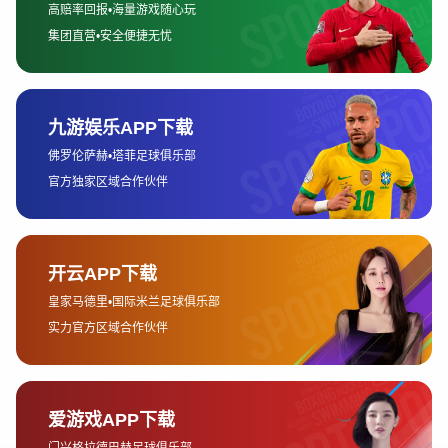
而面对中下游球队时则更倾向于主动压制，从而提升
比赛掌控力。
数据还显示，球队在比赛后半段的进球占比有所上
升，这说明其体能分配与战术调整能力在持续优化。
替补球员的参与度提升，也让整体战术体系具备更强
的动态变化能力，使比赛不再依赖单一节奏。
防守体系与失球控制解析
马德里竞技一贯以防守著称，本赛季这一特点依旧得
到了延续。在防守结构上，球队依靠紧凑的中后场站
位形成多层保护体系，有效压缩对手在禁区前沿的活
动空间，使对方难以形成连续渗透。
从失球数据来看，球队在定位球防守方面表现稳定，
但在面对快速边路转换时仍存在一定压力。这一问题
主要集中在边后卫与中卫之间的协同补位速度上，成
为防守体系中需要持续优化的环节。