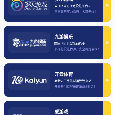
基于马德里竞技数据分析的赛季攻防表
现与战术趋势全景解读报告版
2026-07-04 17:13:27
本报告以entity["sports_team", "马德里竞技", "西
班牙足球俱乐部"]在本赛季的整体数据表现为核心，
通过攻防结构、战术演变、阵型应用以及比赛节奏控
制等多个维度进行系统性分析，力求还原球队在高强
度联赛与欧战环境中的真实竞技状态。文章从数据统
计与战术执行的结合点出发，全面解析球队在进攻效
率、防守稳定性、空间利用以及临场调整方面的变化
趋势，并进一步探讨其背后所体现的教练思路与人员
配置逻辑。通过对关键指标的拆解与比赛样本的归