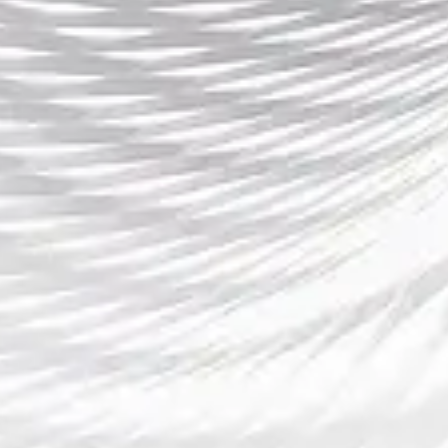
未来，如果球队能够进一步优化边路防守协同问题，
并持续提升阵地战创造力，其整体上限仍有较大提升
空间。从长期发展角度来看，这种“稳固防守+渐进进
攻”的模式，将继续成为其在高水平竞争中的核心基
础，并为冲击更高荣誉提供支撑。
上一篇
哈兰德西甲让球盘口解析与赛季走势全面前瞻
数据模型深度解读与预测
下一篇
德国杯与世界杯小组赛哥伦比亚强势出线展现
黑马实力引发关注热议
最新资讯