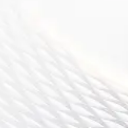
与此同时，社交互动机制的融入，使沉浸式
强了数字娱乐的社交属性与情感连接。
智能驱动内容创新
智能驱动内容创新，是“以彩世界”持续进化
系统能够精准捕捉用户偏好，实现内容的动
生成式人工智能的应用，使内容生产从传统
产出的效率与多样性。
智能算法还能够根据实时反馈对内容进行调
从而提升用户满意度。
在创新机制层面，智能系统不断推动跨领域
边界打破与重组。
总结：
综上所述，“以彩世界”为核心构建的多元缤