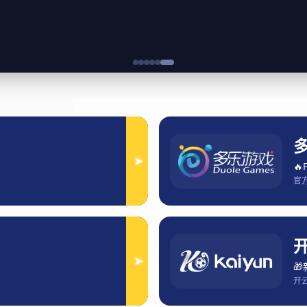
字娱乐与视觉体验新纪元探索篇章启
界”为核心所构建的多元缤纷数字娱乐与视觉体验新
交互创新的宏大图景。本文围绕该主题，从数字娱乐
智能内容创新四个维度展开系统性阐述，深入探讨其
。在这一全新探索篇章中，“以彩世界”不仅象征着
跨越现实与虚拟边界的体验重构方式。通过多技术协
数字娱乐正在从单一内容消费走向全景式体验参与，
此同时，视觉表达方式也在不断突破传统边界，从二维呈