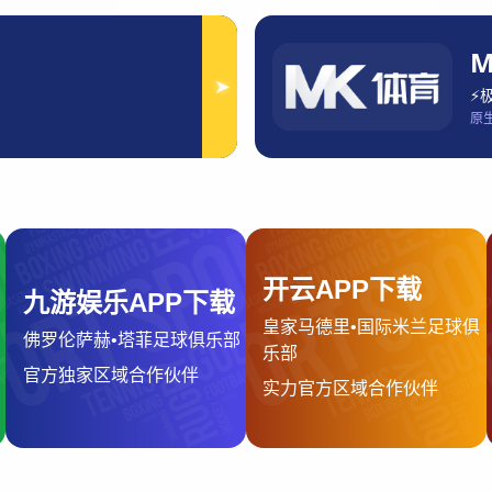
，构建出一个更具参与感与代入感的数字生态空间。
体系正不断优化与进化，使得娱乐体验更加个性化、
纪元的核心逻辑与发展趋势，勾勒出一个充满无限可
体系的构建成为基础性工程。它不仅涵盖内容生产、
实现资源的高效配置，使多样化娱乐形式得以共生共
过引入多元创作者与开发者群体，形成持续扩展的内
形态与文化内涵。
，使用户不仅是内容的接受者，更成为内容的参与者
级。
态系统提供了稳定底座，使海量数据处理与实时交互
力。