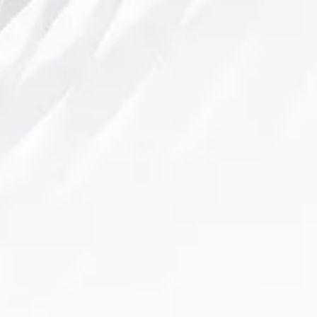
联系我们
现在就可以找我们预约...
行业新机
探索成功
表人物盖
禁区杀手
提交