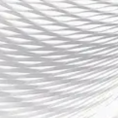
，逐步形成一个高度融合的数字化新空间。这一体系
数字文化的发展提供了全新方向。
，“以彩世界”所代表的数字娱乐新形态将进一步深
个更加开放、多元与共创的数字体验新时代。
与行业发展趋势深度解析分析版
财富管理新格局探索发展路径析
新消