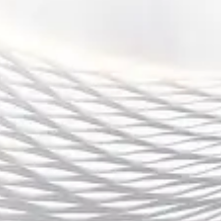
品，实现用户价值的深度挖掘与长期运营。
数字技术与全球拓展
数字技术是推动电竞产业升级的核心动力。随着云计
算、5G网络以及人工智能技术的发展，电竞赛事的制
作与传播方式正在发生根本性变化。以T1体育为核心
的赛事体系，可以通过技术赋能实现全球同步传播与
低延迟互动体验。
球速赛事投注
在技术应用层面，AI分析系统能够辅助战队进行战术
优化，同时提升赛事解说的专业性与趣味性。此外，
虚拟现实与增强现实技术的引入，使观众能够以更沉
浸的方式参与赛事观看，进一步增强用户粘性。
全球拓展则是电竞产业发展的必然趋势。T1体育作为
具有国际影响力的战队，在全球市场布局中具有天然
优势。通过参与国际赛事体系建设与跨区域合作，可
以推动电竞文化在不同地区的融合与传播。