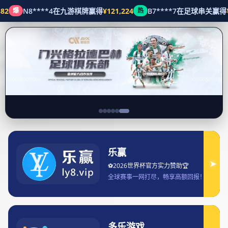
公司新闻
首页
Our News
以T1体育为中心构建电竞产业生态球赛事运营新格局探索
发展路径