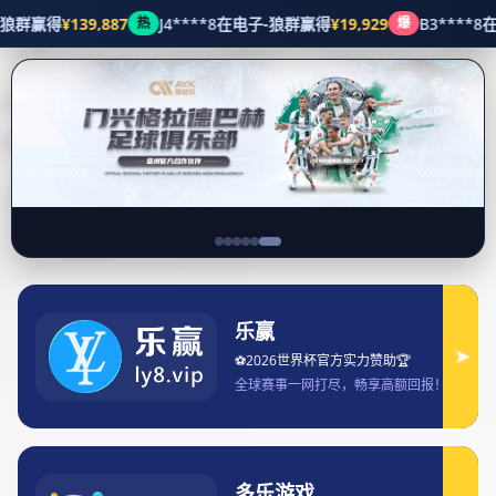
公司新闻
首页
Our News
U米引领智能生活新体验开启数字便捷新时代探索科技融合
之路未来