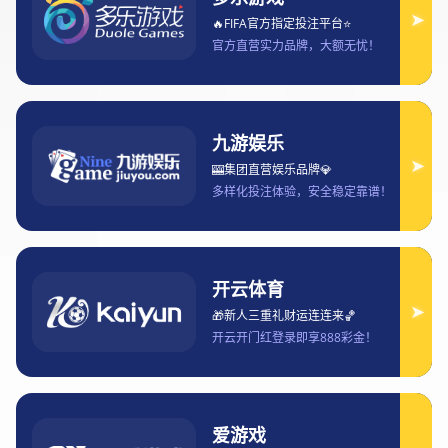
U米引领智能生活新体验开启数字便捷
新时代探索科技融合之路未来
2026-06-18 21:12:29
本文围绕entity["company","U米","U米智能品
牌"]在智能生活领域的创新实践展开系统论述，全面
描绘其如何通过技术融合与场景重构，引领数字化便
捷新时代的发展方向。文章从智能互联生态、数字生
活体验、AI场景应用以及未来融合趋势四个维度进行
深入分析，展现U米在推动智慧家庭、智慧出行与智
慧服务等领域的整体布局与创新路径。在万物互联与
人工智能高速发展的背景下，U米以用户体验为核
心，通过多终端协同与数据驱动能力，持续优化生活