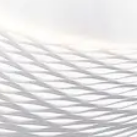
综上所述，entity["company","U米","U米智能品
牌"]通过构建智能互联生态、推动数字生活便捷化、
深化AI场景应用以及探索未来融合趋势，全面展现了
其在智能科技领域的创新能力与前瞻布局。这一系列
实践不仅提升了用户体验，也推动了整个行业向更高
层次的智能化方向发展。