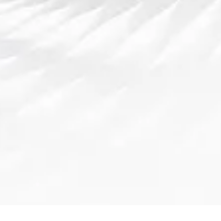
黑马崛起之路揭秘行业新机遇与未来发展趋势探索成功背
后的力量
2026-07-24
足球门线技术普及推动比赛公平发展与现代足球科技应用
新篇章启航
2026-07-23
足球德式轰炸机代表人物盖德穆勒传奇生涯与禁区杀手本
色探秘回顾
2026-07-22