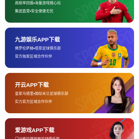
力进行全面预测，呈现出平台在数字体育生态中的重
要作用。整体而言，本文力求通过系统化、数据化和
实践化的分析，为读者提供一份可操作性强、信息丰
富的深度指南。
1、平台概况与发展历程
财神体育作为新兴的数字体育平台，凭借丰富的体育
资讯和精准的数据分析，迅速在用户群体中获得关
注。平台自成立以来，始终坚持“科技赋能体育信息服
务”的理念，不断拓展内容深度与广度。
平台的初期定位主要集中于赛事资讯和比分播报，但
随着用户需求的多样化，财神体育逐渐向数据分析、
互动社区以及直播功能延伸，实现了从信息提供到综
合服务的转型。发展策略的核心在于精准用户画像和
智能推荐系统，使用户能够快速获取所需内容。
在发展历程中，平台经历了多次技术迭代和功能升
级，例如加入实时比分提醒、战绩统计分析和个性化