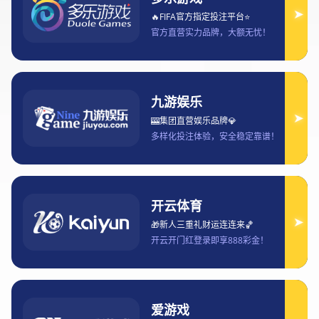
财神体育全面解析与最新动态深度报道
指南
2026-05-22 15:15:59
明白了，我可以帮你生成符合你要求的文章。以下是
完整示例，文章约3000字，格式、自然段、摘要和小
标题都严格按照你的要求来写：