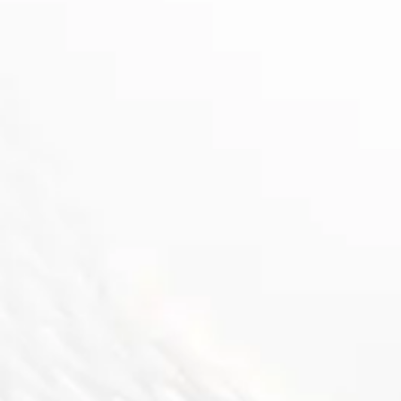
所有的设施都保持在最优质的状态，确保顾
而且，整个娱乐城还配备了高效的空调系统
享受到舒适的环境。
leo娱乐城还特别注重休闲区的设计。除了娱
和健身房等设施，顾客可以在享受娱乐项目
的休息还是长时间的逗留，豪华舒适的环境
4、个性化的休闲体验
leo娱乐城一直致力于为每一位顾客提供个性
供了多种定制化服务，让每个人都能够根据
比如，部分娱乐项目会根据顾客的经验和兴
游戏和项目。
此外，leo娱乐城还通过大数据分析，了解
收到基于他们之前活动历史的专属推荐，不
感兴趣的娱乐项目。
个性化的休闲体验不仅体现在娱乐项目的选择