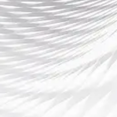
新消
导航
最新内容
育
搜索球速体育
黑马崛起之路揭秘
遇与未来发展趋势
背后的力量
产品展示
2026-07-24
公司新闻
足球德式轰炸机代