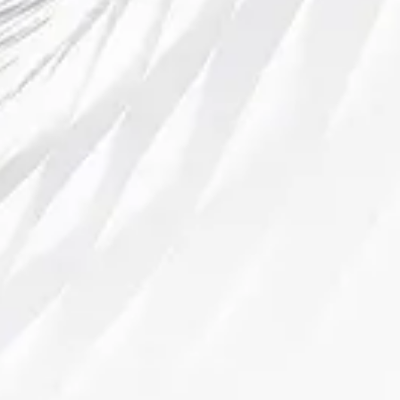
现在提交
联系我们
现在就可以找我们预约...
行业新机
探索成功
表人物盖