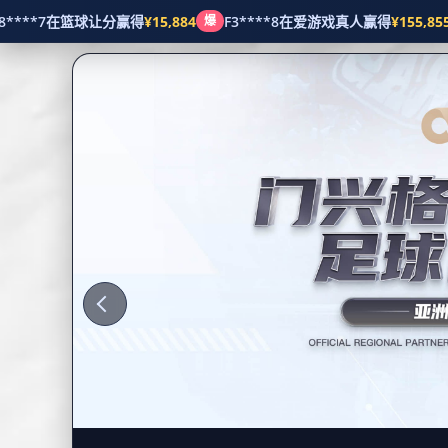
地址: 安顺市茄和之涧323号
邮箱: insurmountable@ic
首页