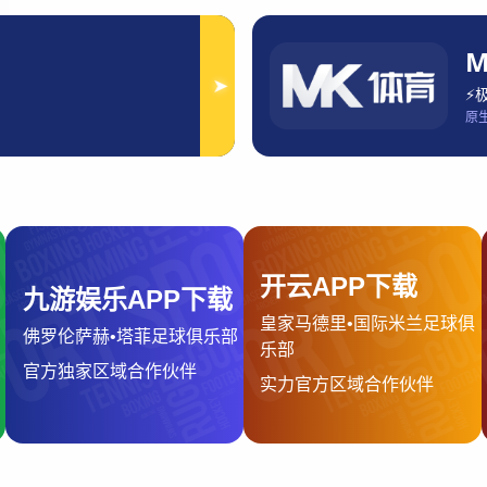
的娱乐项目。这里不仅仅是一个传统的娱乐场所，而是
种类型的游戏、体育活动、音乐表演以及特色的文化
经典的赌场游戏到时尚的电子竞技，从悠扬的现场音
经过精心策划和设计，以确保每一位来访的客人都能
动和赛事，如世界级的扑克比赛、国际知名歌手的演唱
这些活动不仅为顾客提供了极高的娱乐性，还创造了
与者都能感受到浓厚的娱乐氛围。
成功吸引了不同需求的客群。不论是热爱赌博的赌客，
都能在这里找到属于自己的乐趣，享受到一站式的娱
除了其丰富的娱乐项目外，还得益于其周到贴心的客户
都会感受到尊贵的接待服务。这里的服务员均经过严
务态度，确保能够满足客户在娱乐过程中的各种需