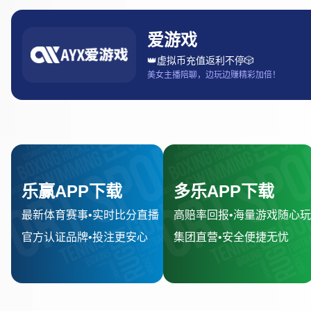
leo娱乐城的最大亮点之一就是其丰富多样
一个综合性的休闲体验地。娱乐城内设有各
节目等，旨在满足不同顾客群体的需求。从
乐演出到激情四溢的舞蹈秀，每一个项目都
找到自己喜欢的娱乐方式。
此外，leo娱乐城还定期举办大型的娱乐活
会等，吸引了大量的娱乐爱好者前来体验。
一个交流和互动的良好平台，使得每一位参
总之，leo娱乐城通过多样化的娱乐项目，
还是喜爱音乐、舞蹈、运动等的休闲人群，
乐体验。
2、周到贴心的客户服务
leo娱乐城之所以能够长期赢得顾客青睐，
服务。从进入娱乐城的那一刻起，每位顾客
格的培训，具备高度的专业素养和良好的服
求。