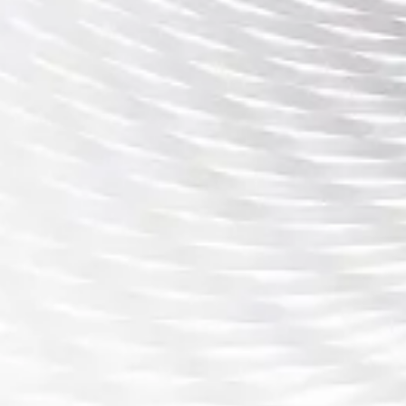
订阅我们的时事通讯并获取最
息
球速体育🐺【e88.co】™为玩家提供专业的球速体
赛事投注服务，涵盖热门赛事和赔率更新，打造安
全、高效的投注平台！