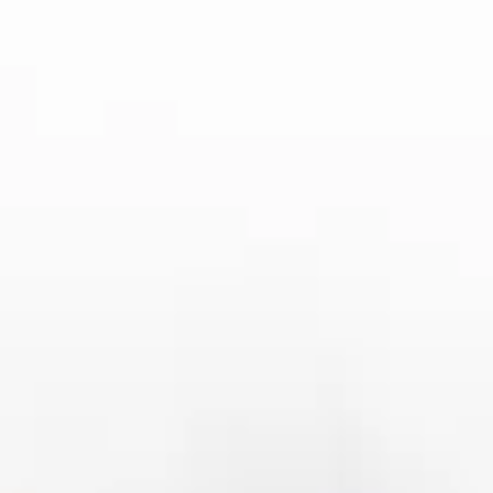
用户的行为难以被追踪，但风险依然存在。
其次，使用bet365时，用户的资金安全也可能存在风
险。由于bet365并没有在中国大陆设立合法的运营机
构，若遇到资金纠纷或诈骗行为，用户很难通过法律
途径进行有效维权。此外，虽然bet365本身是一家有
良好声誉的公司，但在跨国交易过程中，外汇汇率波
动和支付渠道的安全性也可能带来不确定性。
再次，技术安全问题也是需要用户关注的一个方面。
在使用VPN、代理服务器等工具时，用户可能面临网
络攻击和数据泄露的风险。若使用不当，这些工具不
仅可能被政府监控，还可能导致用户的个人隐私泄
露。因此，在选择访问工具时，用户应确保使用可靠
的技术服务。
4、合法与安全的替代方案
考虑到bet365在中国大陆的合法性问题和潜在风险，
很多用户可能会寻求合法且安全的替代方案。一个较