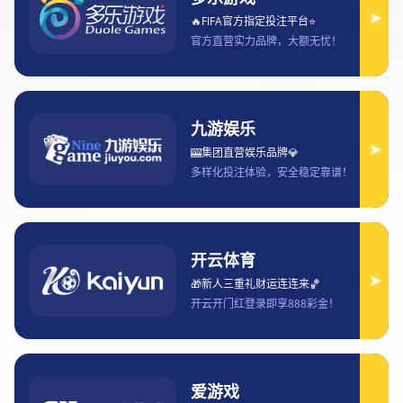
bet365在中国大陆的合法性与使用指
南详细解析
2025-01-15 00:05:00
随着互联网的发展，在线博彩和体育博彩的市场逐渐
在全球范围内得到普及。bet365，作为全球最大的在
线博彩公司之一，在许多国家和地区拥有广泛的用户
群体。然而，针对bet365在中国大陆的合法性和使用
问题，存在着诸多争议和复杂的法律问题。本文将详
细解析bet365在中国大陆的合法性以及如何在大陆地
区使用bet365，探讨其运营背景、法律风险、技术手
段以及用户须知等方面，帮助用户更清晰地了解该平
台在中国大陆的合法性和使用指南。